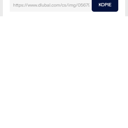
KOPIE
20.5.2025
056794
RFEM 6
Socha Svobody v New Yorku
Socha svobody v New Yorku s modrou oblohou na
pozadí, představuje svobodu a demokracii.
Socha Svobody majestátně stojí na Liberty Island v
New Yorku s výhledem na přístav. Tento ikonický
monument symbolizuje svobodu a je mezinárodně
uznáván jako symbol demokracie. Socha se tyčí proti
jasné modré obloze a slouží jako slavný cíl pro turisty
z celého světa.
Socha Svobody
New York
Dominanta
Amerika
Soch