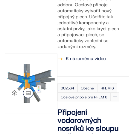
addonu Ocelové přípoje
automaticky vytvořit nový
přípojný plech. Ušetříte tak
jednotlivé komponenty a
ostatní prvky, jako krycí plech
a připojovací plech, se
automaticky zohlední se
zadanými rozměry.
K názornému videu
002564
Obecné
RFEM 6
Ocelové přípoje pro RFEM 6
Připojení
vodorovných
nosníků ke sloupu