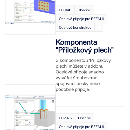
VÍCE INFORMACÍ
003146
Obecné
Ocelové přípoje pro RFEM 6
Ocelové konstrukce
Komponenta
"Příložkový plech"
S komponentou 'Příložkový
plech' můžete v addonu
Ocelové přípoje snadno
vytvářet šroubované
spojovací desky nebo
podobné přípoje.
Nástroj Geo-zóny
Online služba Dlubal poskytuje mapy oblastí pro
rychlé stanovení sněhových zatížení, rychlostí větru
002975
Obecné
a seizmických údajů.
Ocelové přípoje pro RFEM 6