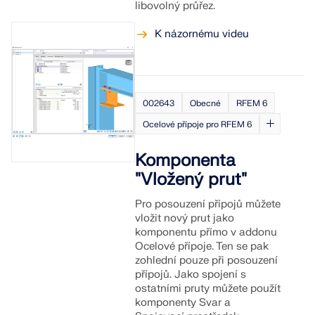
libovolný průřez.
K názornému videu
002643
Obecné
RFEM 6
Ocelové přípoje pro RFEM 6
Komponenta
"Vložený prut"
Pro posouzení přípojů můžete
vložit nový prut jako
komponentu přímo v addonu
Ocelové přípoje. Ten se pak
zohlední pouze při posouzení
přípojů. Jako spojení s
ostatními pruty můžete použít
komponenty Svar a