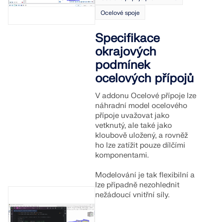
ZÍSKEJTE PODPORU
ZÍSKAT BEZPLATNOU LICENCI
PROHLÉDNĚTE SI AKTUÁLNÍ NABÍDKY PRÁCE
Ocelové spoje
SPOJTE SE S PODPOROU
RWIND 3
Specifikace
okrajových
CFD software pro digitální větrné tunely
podmínek
ocelových přípojů
Více informací
V addonu Ocelové přípoje lze
náhradní model ocelového
přípoje uvažovat jako
vetknutý, ale také jako
Dlubal API
kloubově uložený, a rovněž
ho lze zatížit pouze dílčími
komponentami.
Vaše brána do parametrického modelování a
automatizace
Modelování je tak flexibilní a
lze případně nezohlednit
nežádoucí vnitřní síly.
Objevte API