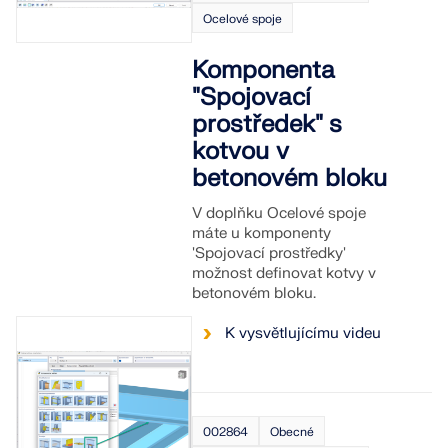
Ocelové spoje
KONTROLOVAT ZATÍŽENÍ ZÓN
Komponenta
"Spojovací
prostředek" s
kotvou v
betonovém bloku
V doplňku Ocelové spoje
máte u komponenty
'Spojovací prostředky'
možnost definovat kotvy v
betonovém bloku.
Starší produkty
K vysvětlujícímu videu
002864
Obecné