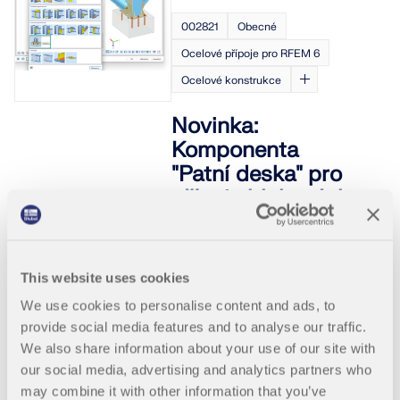
002821
Obecné
Ocelové přípoje pro RFEM 6
Ocelové konstrukce
Novinka:
Komponenta
"Patní deska" pro
přípoje blokových
základů
Komponenta "Patní deska"
Vám umožňuje posuzovat
This website uses cookies
přípoje patních desek se
We use cookies to personalise content and ads, to
zabetonovanými kotvami.
Přitom se analyzují desky,
provide social media features and to analyse our traffic.
svary, ukotvení a interakce
We also share information about your use of our site with
ocel-beton.
our social media, advertising and analytics partners who
may combine it with other information that you’ve