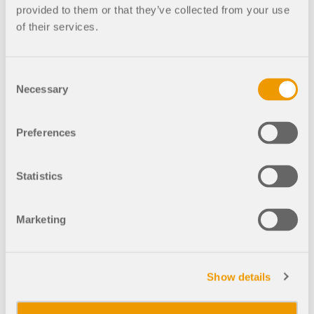
provided to them or that they’ve collected from your use
of their services.
002786
Obecné
Ocelové přípoje pro RFEM 6
Consent
Ocelové spoje
Necessary
Selection
Komponenta
"Žebro"
Preferences
Pomocí komponenty "Žebro"
můžete velmi rychle zadat
Statistics
libovolný počet podélných
žeber na plechu prutu.
Zadáním referenčního
Marketing
objektu lze na něm také
automaticky zadat svary.
Komponentu "Žebro" lze
Show details
zadávat také na kruhových
dutých profilech. K tomu je