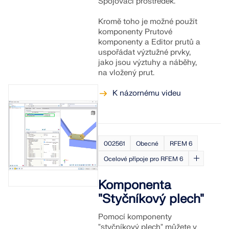
Spojovací prostředek.
Kromě toho je možné použít
komponenty Prutové
komponenty a Editor prutů a
uspořádat výztužné prvky,
jako jsou výztuhy a náběhy,
na vložený prut.
K názornému videu
002561
Obecné
RFEM 6
Ocelové přípoje pro RFEM 6
Komponenta
"Styčníkový plech"
Pomocí komponenty
"styčníkový plech" můžete v