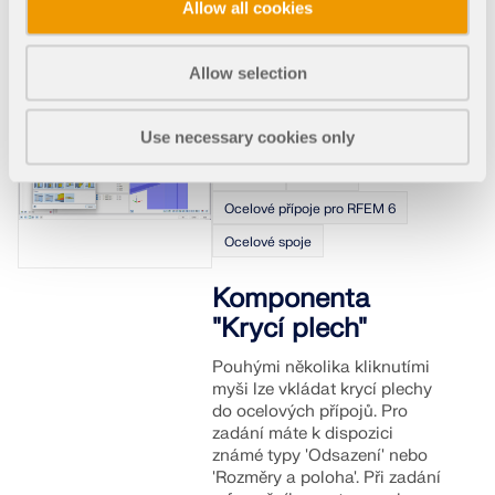
potřeba uvést navíc úhel
Allow all cookies
mezi žebry.
K názornému videu
Allow selection
Use necessary cookies only
002744
Obecné
Ocelové přípoje pro RFEM 6
Ocelové spoje
Komponenta
"Krycí plech"
Pouhými několika kliknutími
myši lze vkládat krycí plechy
do ocelových přípojů. Pro
zadání máte k dispozici
známé typy 'Odsazení' nebo
'Rozměry a poloha'. Při zadání