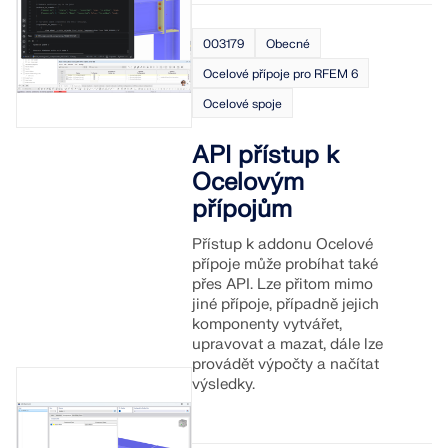
Dokumentace API
003179
Obecné
Index
Ocelové přípoje pro RFEM 6
Začínáme
Ocelové spoje
Aplikace
API přístup k
Objekty modelu
Ocelovým
Předplatné a ceny
přípojům
Příklady
Přístup k addonu Ocelové
přípoje může probíhat také
přes API. Lze přitom mimo
jiné přípoje, případně jejich
MKP pro ocelové spoje
komponenty vytvářet,
upravovat a mazat, dále lze
Navrhujte a analyzujte ocelové spoje pomocí
provádět výpočty a načítat
CBFEM, v souladu s EN 1993‑1‑8 a AISC 360, plně
výsledky.
integrované v programu RFEM 6 pro rychlejší a
přesnější konstrukční pracovní postupy.