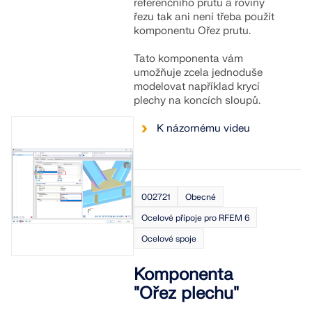
referenčního prutu a roviny
řezu tak ani není třeba použít
komponentu Ořez prutu.
Tato komponenta vám
umožňuje zcela jednoduše
modelovat například krycí
plechy na koncích sloupů.
K názornému videu
002721
Obecné
Ocelové přípoje pro RFEM 6
Ocelové spoje
Komponenta
"Ořez plechu"