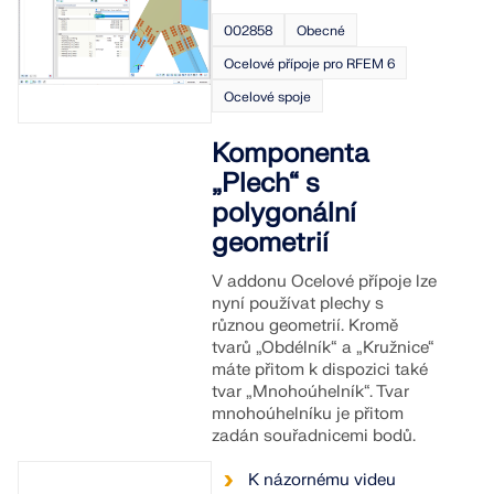
002858
Obecné
Ocelové přípoje pro RFEM 6
Ocelové spoje
Komponenta
„Plech“ s
polygonální
geometrií
V addonu Ocelové přípoje lze
nyní používat plechy s
různou geometrií. Kromě
tvarů „Obdélník“ a „Kružnice“
máte přitom k dispozici také
tvar „Mnohoúhelník“. Tvar
mnohoúhelníku je přitom
zadán souřadnicemi bodů.
K názornému videu