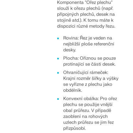
Komponenta "Ořez plechu"
slouží k ořezu plechů (např.
přípojných plechů, desek na
stojině atd.). K tomu máte k
dispozici různé metody řezu.
Rovina: Řez je veden na
nejbližší ploše referenční
desky.
Plocha: Oříznou se pouze
protínající se části desek.
Ohraničující rámeček:
Krajní rozměr šířky a výšky
se vyřízne z plechu jako
obdélník.
Konvexní obálka: Pro ořez
plechu se použije vnější
obal průřezu. V případě
zaoblení na rohových
uzlech průřezu se jim řez
přizpůsobí.