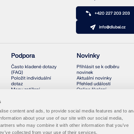
+420 227 203 203
info@dlubal.cz
Podpora
Novinky
Často kladené dotazy
Přihlásit se k odběru
(FAQ)
novinek
Položit individuální
Aktuální novinky
dotaz
Přehled událostí
Mapy zatížení
Online školení
sněhem, rychlosti
větru a seizmického
s
zatížení
ise content and ads, to provide social media features and to an
Kontaktovat
obchodní oddělení
information about your use of our site with our social media,
partners who may combine it with other information that you’ve
ey’ve collected from your use of their services.