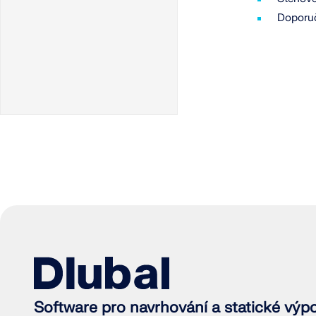
modelování podlaží
VÍCE INFORMACÍ
Doporu
Modelování podlah
Polotuhá diafragma
Starší produkty
Software pro navrhování a statické výp