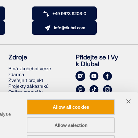
+49 9673 9203-0
info@dlubal.com
Zdroje
Přidejte se i Vy
k Dlubal
Plná zkušební verze
zdarma
Zveřejnit projekt
Projekty zákazníků
Online manuály
Allow all cookies
alyse
Allow selection