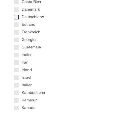
Costa Rica
Dänemark
Deutschland
MEHR ERFAHREN
Estland
Frankreich
Überholte Produkte
Georgien
Guatemala
Indien
Iran
Irland
Israel
Italien
Kambodscha
Kamerun
Kanada