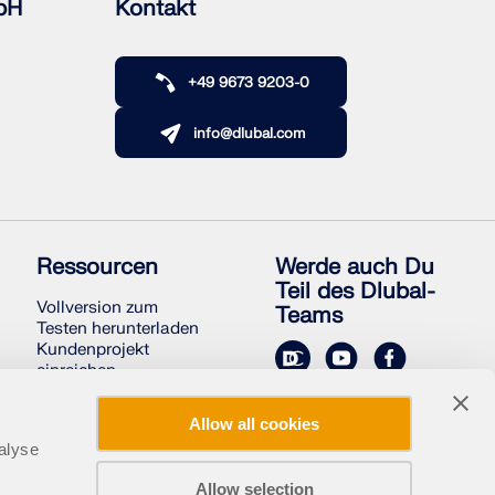
bH
Kontakt
+49 9673 9203-0
info@dlubal.com
Ressourcen
Werde auch Du
Teil des Dlubal-
Vollversion zum
Teams
Testen herunterladen
Kundenprojekt
einreichen
Kundenprojekte
Online-Handbücher
Allow all cookies
alyse
Allow selection