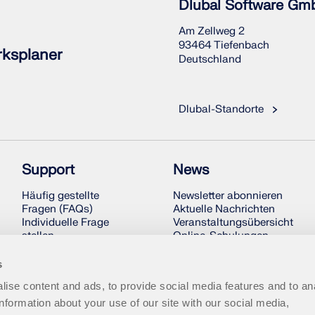
Dlubal Software Gm
Am Zellweg 2
93464 Tiefenbach
rksplaner
Deutschland
Dlubal-Standorte
Support
News
Häufig gestellte
Newsletter abonnieren
Fragen (FAQs)
Aktuelle Nachrichten
Individuelle Frage
Veranstaltungsübersicht
stellen
Online-Schulungen
Schneelastzonen,
Windzonen und
s
Erdbebenzonen
ise content and ads, to provide social media features and to an
Vertriebsteam
kontaktieren
information about your use of our site with our social media,