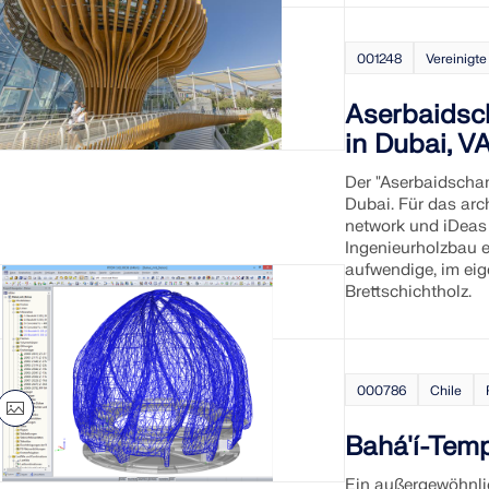
001248
Vereinigte
Aserbaidsch
in Dubai, V
Der "Aserbaidschan
Dubai. Für das arc
network und iDeas
Ingenieurholzbau er
aufwendige, im eig
Brettschichtholz.
000786
Chile
Bahá'í-Temp
Ein außergewöhnlic