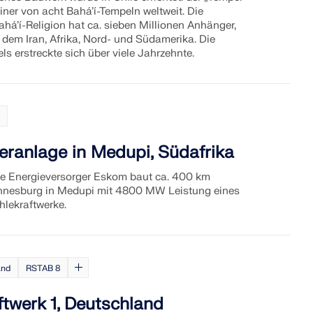
 einer von acht Bahá’í-Tempeln weltweit. Die
há’í-Religion hat ca. sieben Millionen Anhänger,
, dem Iran, Afrika, Nord- und Südamerika. Die
s erstreckte sich über viele Jahrzehnte.
a
eranlage in Medupi, Südafrika
he Energieversorger Eskom baut ca. 400 km
nnesburg in Medupi mit 4800 MW Leistung eines
hlekraftwerke.
and
RSTAB 8
twerk 1, Deutschland