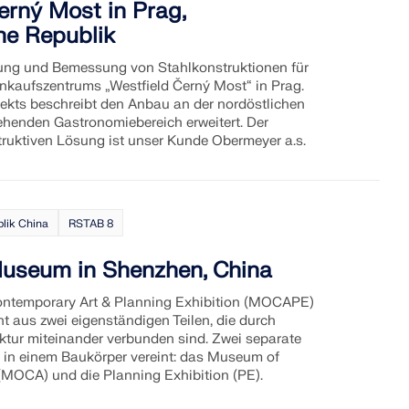
erný Most in Prag,
he Republik
ung und Bemessung von Stahlkonstruktionen für
nkaufszentrums „
Westfield Černý Most
“ in Prag.
ojekts beschreibt den Anbau an der nordöstlichen
ehenden Gastronomiebereich erweitert. Der
truktiven Lösung ist unser Kunde Obermeyer a.s.
blik China
RSTAB 8
seum in Shenzhen, China
ntemporary Art & Planning Exhibition (MOCAPE)
t aus zwei eigenständigen Teilen, die durch
ktur miteinander verbunden sind. Zwei separate
 in einem Baukörper vereint: das Museum of
(MOCA) und die Planning Exhibition (PE).