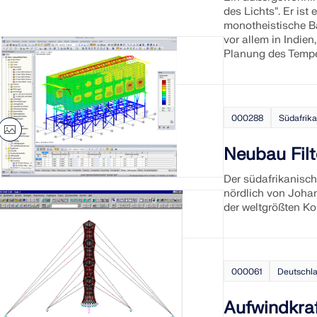
des Lichts“. Er ist
monotheistische Ba
vor allem in Indien
Planung des Tempel
000288
Südafrik
Neubau Filt
Der südafrikanisc
nördlich von Joha
der weltgrößten Ko
000061
Deutschl
Aufwindkraf