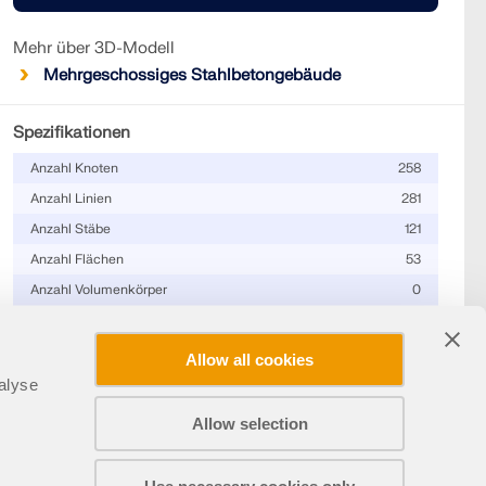
Mehr über 3D-Modell
Mehrgeschossiges Stahlbetongebäude
Spezifikationen
Anzahl Knoten
258
Anzahl Linien
281
Anzahl Stäbe
121
Anzahl Flächen
53
Anzahl Volumenkörper
0
Anzahl Lastfälle
7
Anzahl Lastkombinationen
1
Allow all cookies
Anzahl
2
alyse
Ergebniskombinationen
Allow selection
Gesamtgewicht
2733.234 t
Teilen
Abmessungen (metrisch)
21.000 x 28.000 x 26.000
m