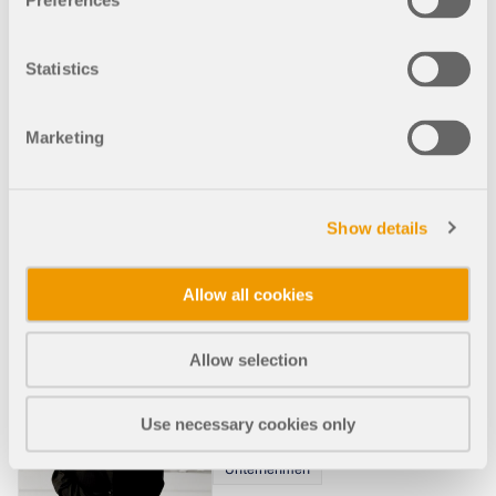
Preferences
1969 nach den Plänen des
Bauingenieurs Ulrich Müther
errichtet, hat sie seitdem
Statistics
einige Höhen und Tiefen
erlebt: gefeiert,
vernachlässigt, beinahe
Marketing
abgerissen – und schließlich
gerettet. Heute strahlt sie
nach einer aufwendigen
Sanierung wieder in neuem
Show details
Glanz und dient als moderner
Veranstaltungsort. Also,
schnallt euch an – hier
Allow all cookies
kommt die Geschichte eines
echten Bau-Ikonen-Dramas!
Allow selection
Use necessary cookies only
15. Mai 2025
000177
Unternehmen