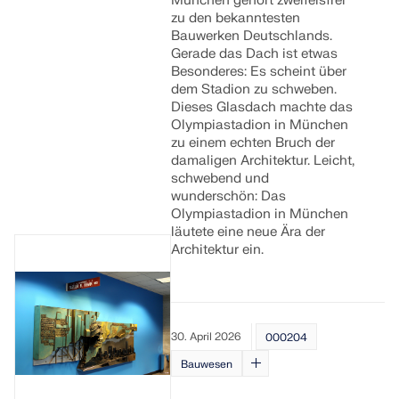
München gehört zweifelsfrei
API Dokumentation
zu den bekanntesten
Bauwerken Deutschlands.
Index
Gerade das Dach ist etwas
Besonderes: Es scheint über
Erste Schritte
dem Stadion zu schweben.
Dieses Glasdach machte das
Anwendungen
Olympiastadion in München
Modellobjekte
zu einem echten Bruch der
damaligen Architektur. Leicht,
Abos & Preise
schwebend und
Beispiele
wunderschön: Das
Olympiastadion in München
läutete eine neue Ära der
Architektur ein.
FEM für Stahlverbindungen
Entwerfen und analysieren Sie Stahlverbindungen
mit CBFEM gemäß EN 1993-1-8 und AISC 360,
30. April 2026
000204
vollständig integriert in RFEM 6 für schnellere und
genauere Arbeitsabläufe in der Tragwerksplanung.
Bauwesen