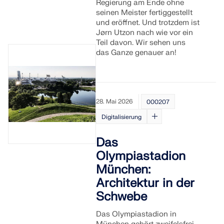
Werden Sie Teil eines weltweit führenden Anbieters
Regierung am Ende ohne
zur Seite.
von Ingenieursoftware und bringen Sie Ihre Karriere
seinen Meister fertiggestellt
SUPPORT ERHALTEN
auf ein neues Niveau.
und eröffnet. Und trotzdem ist
KOSTENLOSE LIZENZ ERHALTEN
RWIND 3
MIT DEM SUPPORT IN VERBINDUNG TRETEN
Jørn Utzon nach wie vor ein
Teil davon. Wir sehen uns
OFFENE STELLEN ENTDECKEN
das Ganze genauer an!
CFD-Software für digitale Windkanäle
Weitere Infos
28. Mai 2026
000207
Digitalisierung
Dlubal API
Das
Olympiastadion
Ihr Tor zur parametrischen Modellierung und
München:
Automatisierung
Architektur in der
Schwebe
API entdecken
Das Olympiastadion in