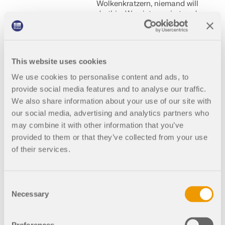
Wolkenkratzern, niemand will
dorthin. Was ist passiert und
wie sieht die Zukunft der
malaysischen Planstadt aus?
Lest rein!
This website uses cookies
We use cookies to personalise content and ads, to
provide social media features and to analyse our traffic.
22. Mai 2025
000176
We also share information about your use of our site with
Unternehmen
our social media, advertising and analytics partners who
may combine it with other information that you’ve
Die Hyparschale
provided to them or that they’ve collected from your use
Magdeburg – Ein
of their services.
Meisterwerk der
Architektur
Consent
Die Hyparschale in
Necessary
Selection
Magdeburg ist mehr als nur
eine Halle – sie ist ein
architektonisches Kunstwerk.