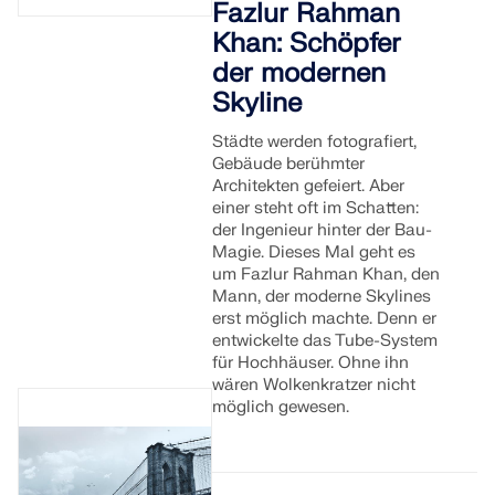
Fazlur Rahman
MEHR ERFAHREN
Khan: Schöpfer
der modernen
Skyline
Städte werden fotografiert,
Gebäude berühmter
Architekten gefeiert. Aber
einer steht oft im Schatten:
der Ingenieur hinter der Bau-
Magie. Dieses Mal geht es
um Fazlur Rahman Khan, den
Mann, der moderne Skylines
erst möglich machte. Denn er
entwickelte das Tube-System
für Hochhäuser. Ohne ihn
Geo-Zonen-Tool
wären Wolkenkratzer nicht
möglich gewesen.
Der Dlubal-Onlinedienst bietet Zonenkarten zur
schnellen Ermittlung von Schneelasten,
Windgeschwindigkeiten und seismischen Daten.