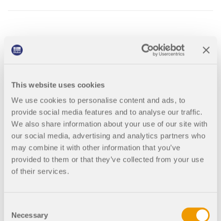
005876
RFEM 6
Geotechnische Analyse für RFEM 6
Webinar | Analyse einer Tunnelstruktur in
RFEM 6
This website uses cookies
We use cookies to personalise content and ads, to
provide social media features and to analyse our traffic.
We also share information about your use of our site with
our social media, advertising and analytics partners who
005870
RFEM 6
Gebäudemodell für RFEM 6
may combine it with other information that you’ve
provided to them or that they’ve collected from your use
Webinar | Automatische Berechnung der
of their services.
seismischen Verschiebung in der
Antwortspektralanalyse
Consent
Necessary
Selection