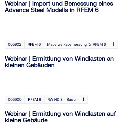
Webinar | Import und Bemessung eines
API Dokumentation
Advance Steel Modells in RFEM 6
Index
Erste Schritte
Anwendungen
005902
RFEM 6
Mauerwerksbemessung für RFEM 6
Modellobjekte
Abos & Preise
Webinar | Ermittlung von Windlasten an
Beispiele
kleinen Gebäuden
FEM für Stahlverbindungen
005900
RFEM 6
RWIND 3 – Basic
Entwerfen und analysieren Sie Stahlverbindungen
mit CBFEM gemäß EN 1993-1-8 und AISC 360,
Webinar | Ermittlung von Windlasten auf
vollständig integriert in RFEM 6 für schnellere und
kleine Gebäude
genauere Arbeitsabläufe in der Tragwerksplanung.