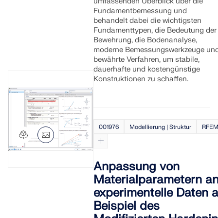
umfassenden Überblick über die
Fundamentbemessung und
behandelt dabei die wichtigsten
Fundamenttypen, die Bedeutung der
Bewehrung, die Bodenanalyse,
moderne Bemessungswerkzeuge un
bewährte Verfahren, um stabile,
dauerhafte und kostengünstige
Konstruktionen zu schaffen.
001976
Modellierung | Struktur
RFEM
Anpassung von
Materialparametern a
experimentelle Daten 
Beispiel des