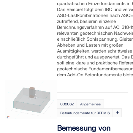
quadratischen Einzelfundaments in
Erste Schritte
Das Beispiel folgt dem IBC und verw
ASD-Lastkombinationen nach ASCE
Anwendungen
zutreffend, basieren einzelne
Modellobjekte
Berechnungsverfahren auf ACI 318-19
relevanten geotechnischen Nachwei
Abos & Preise
einschließlich Sohlspannung, Gleiten
Beispiele
Abheben und Lasten mit großen
Ausmittigkeiten, werden schrittweise
durchgeführt und ausgewertet. Das B
soll eine klare und praktische Referen
geotechnische Fundamentbemessun
FEM für Stahlverbindungen
dem Add-On Betonfundamente biete
Entwerfen und analysieren Sie Stahlverbindungen mit
CBFEM gemäß EN 1993-1-8 und AISC 360, vollständig
integriert in RFEM 6 für schnellere und genauere
Arbeitsabläufe in der Tragwerksplanung.
002062
Allgemeines
Betonfundamente für RFEM 6
MEHR ERFAHREN
Bemessung von