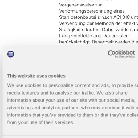
Vorgehensweise zur
Verformungsberechnung eines
Stahlbetonbauteils nach ACI 318 unt
Verwendung der Methode der effekti
Steifigkeit erläutert. Dabei werden a
Langzeiteffekte aus Dauerlasten
berücksichtigt. Behandelt werden di
Erstellung entsprechender
Bemessungssituationen und
Lastkombinationen, die
Berücksichtigung zeitabhängiger
Materialeigenschaften (Kriechen,
This website uses cookies
Schwinden) gemäß ACI 435 und die
Zuweisung der entsprechenden
We use cookies to personalise content and ads, to provide s
Lastkombinationen zur präzisen
media features and to analyse our traffic. We also share
Berechnung der Gesamtverformunge
information about your use of our site with our social media,
Die technische Dokumentation biete
advertising and analytics partners who may combine it with o
zudem detaillierte Erläuterungen zu 
information that you’ve provided to them or that they’ve colle
maßgeblichen Parametern, wie dem
Modulus of Rupture, und zu den
from your use of their services.
zeitabhängigen Faktoren.