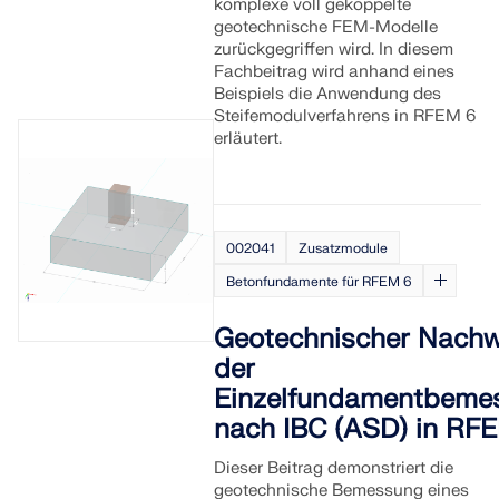
überall bei der Modellierung, Bemessung und bei technisc
Finden Sie Ihren Traumjob
RWIND 3
komplexe voll gekoppelte
Herausforderungen zur Seite.
geotechnische FEM-Modelle
Werden Sie Teil eines weltweit führenden Anbieters von
SUPPORT ERHALTEN
KOSTENLOSE LIZENZ ERHALTEN
zurückgegriffen wird. In diesem
Ingenieursoftware und bringen Sie Ihre Karriere auf ein ne
Fachbeitrag wird anhand eines
CFD-Software für digitale Windkanäle
MIT DEM SUPPORT IN VERBINDUNG TRETEN
Niveau.
Beispiels die Anwendung des
Steifemodulverfahrens in RFEM 6
Weitere Infos
erläutert.
OFFENE STELLEN ENTDECKEN
Dlubal API
002041
Zusatzmodule
Betonfundamente für RFEM 6
Ihr Tor zur parametrischen Modellierung und Automatisie
Geotechnischer Nachw
der
API entdecken
Einzelfundamentbeme
nach IBC (ASD) in RF
API Dokumentation
Dieser Beitrag demonstriert die
Index
geotechnische Bemessung eines