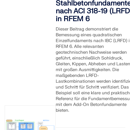
Stahlbetonfundament
nach ACI 318-19 (LRFD
in RFEM 6
Dieser Beitrag demonstriert die
Bemessung eines quadratischen
Einzelfundaments nach IBC (LRFD) 
RFEM 6. Alle relevanten
geotechnischen Nachweise werden
geführt, einschließlich Sohldruck,
Gleiten, Kippen, Abheben und Laste
mit großen Ausmittigkeiten. Die
maßgebenden LRFD-
Lastkombinationen werden identifizi
und Schritt für Schritt verifiziert. Das
Geo-Zonen-Tool
Beispiel soll eine klare und praktisc
Referenz für die Fundamentbemess
Der Dlubal-Onlinedienst bietet Zonenkarten zur schnellen
mit dem Add-On Betonfundamente
Ermittlung von Schneelasten, Windgeschwindigkeiten und
bieten.
seismischen Daten.
LASTZONEN PRÜFEN