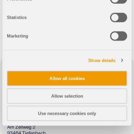
aprender de él en nuestro
OBTENER SOPORTE
EXPLORE LAS VACANTES DISPONIBLES
sector de la construcción
OBTENER LICENCIA GRATUITA
CONECTAR CON EL SOPORTE TÉCNICO
moderna?
Statistics
RWIND 3
Marketing
Software de CFD para túneles de viento digital
Más información
Show details
Allow all cookies
Dlubal API
Software de cálculo de estructuras y
diseño
Allow selection
Su puerta al modelado paramétrico y la automatización
Use necessary cookies only
Dlubal Software GmbH
Explorar API
Am Zellweg 2
93464 Tiefenbach