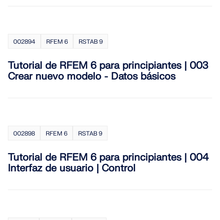
ZONAS DE CARGA
002894
RFEM 6
RSTAB 9
Tutorial de RFEM 6 para principiantes | 003
Crear nuevo modelo - Datos básicos
002898
RFEM 6
RSTAB 9
Tutorial de RFEM 6 para principiantes | 004
Productos anteriores
Interfaz de usuario | Control