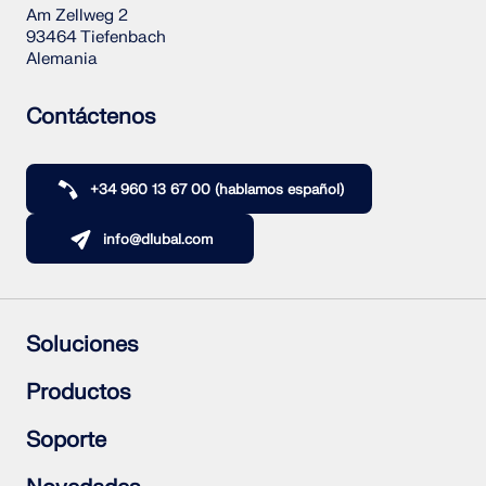
Am Zellweg 2
93464 Tiefenbach
Alemania
Contáctenos
+34 960 13 67 00 (hablamos español)
info@dlubal.com
Soluciones
Estructuras de hormigón armado
Productos
Estructuras de acero
Estructuras de madera
RFEM 6
Soporte
Uniones de acero
RSTAB 9
RSECTION 1
Preguntas frecuentes (FAQ)