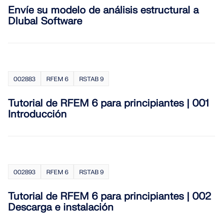
Envíe su modelo de análisis estructural a
SABER MÁS
Dlubal Software
002883
RFEM 6
RSTAB 9
Tutorial de RFEM 6 para principiantes | 001
Introducción
Herramienta de Zona Geográfica
002893
RFEM 6
RSTAB 9
El servicio en línea de Dlubal proporciona mapas de
Tutorial de RFEM 6 para principiantes | 002
zonas para la determinación rápida de cargas de
Descarga e instalación
nieve, velocidades del viento y datos sísmicos.