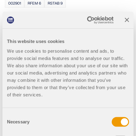
002901
RFEM 6
RSTAB 9
Tutorial de RFEM 6 para principiantes | 005
Modelado | Plano de trabajo | Rejilla |
Secciones | Materiales
This website uses cookies
We use cookies to personalise content and ads, to
provide social media features and to analyse our traffic.
002902
RFEM 6
RSTAB 9
We also share information about your use of our site with
our social media, advertising and analytics partners who
Tutorial de RFEM 6 para principiantes | 007
may combine it with other information that you’ve
Modelado | Pilares del hastial | Editar barras
| Copiar
provided to them or that they’ve collected from your use
of their services.
Consent
002906
RFEM 6
RSTAB 9
Necessary
Selection
Tutorial de RFEM 6 para principiantes | 008