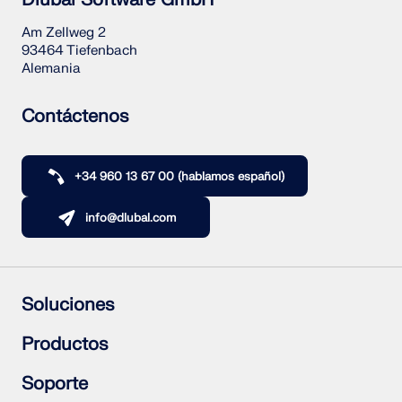
Am Zellweg 2
93464 Tiefenbach
Alemania
Contáctenos
+34 960 13 67 00 (hablamos español)
info@dlubal.com
Soluciones
Estructuras de hormigón armado
Productos
Estructuras de acero
Estructuras de madera
RFEM 6
Soporte
Uniones de acero
RSTAB 9