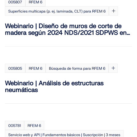
005807
RFEM 6
SABER MÁS
Superficies multicapa (p. ej. laminada, CLT) para RFEM 6
Webinario | Diseño de muros de corte de
madera según 2024 NDS/2021 SDPWS en
RFEM 6 (EE. UU.)
005805
RFEM 6
Búsqueda de forma para RFEM 6
Webinario | Análisis de estructuras
neumáticas
Herramienta de Zona Geográfica
El servicio en línea de Dlubal proporciona mapas de
zonas para la determinación rápida de cargas de
005781
RFEM 6
nieve, velocidades del viento y datos sísmicos.
Servicio web y API | Fundamentos básicos | Suscripción | 3 meses