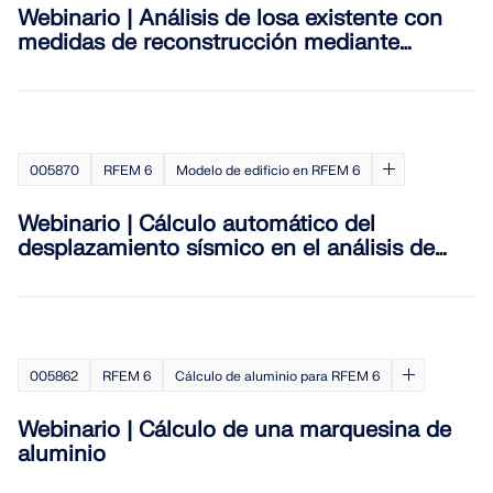
Únete a un líder mundial en software de ingeniería y
OBTENER SOPORTE
Webinario | Análisis de losa existente con
lleva tu carrera a nuevos niveles.
OBTENER LICENCIA GRATUITA
medidas de reconstrucción mediante
CONECTAR CON EL SOPORTE TÉCNICO
análisis de etapas constructivas
RWIND 3
EXPLORE LAS VACANTES DISPONIBLES
Software de CFD para túneles de viento digital
005870
RFEM 6
Modelo de edificio en RFEM 6
Más información
Webinario | Cálculo automático del
desplazamiento sísmico en el análisis de
espectro de respuesta
Dlubal API
005862
RFEM 6
Cálculo de aluminio para RFEM 6
Su puerta al modelado paramétrico y la automatización
Webinario | Cálculo de una marquesina de
Explorar API
aluminio