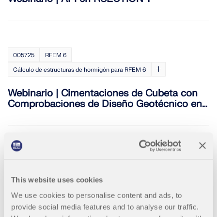
005725
RFEM 6
Cálculo de estructuras de hormigón para RFEM 6
Webinario | Cimentaciones de Cubeta con
Comprobaciones de Diseño Geotécnico en
RFEM 6
005686
RFEM 6
RSTAB 9
This website uses cookies
Webinario | Análisis de Historia de Tiempo
No Lineal en RFEM 6 y RSTAB 9
We use cookies to personalise content and ads, to
provide social media features and to analyse our traffic.