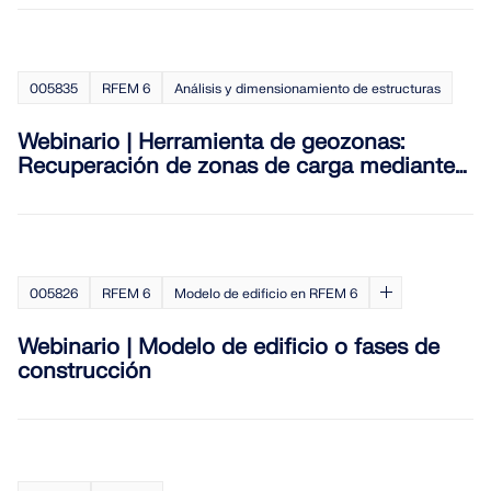
Documentación de API
Índice
005835
RFEM 6
Análisis y dimensionamiento de estructuras
Primeros pasos
Aplicaciones
Webinario | Herramienta de geozonas:
Recuperación de zonas de carga mediante
Objetos del modelo
Python
Suscripciones y precios
Ejemplos
005826
RFEM 6
Modelo de edificio en RFEM 6
Webinario | Modelo de edificio o fases de
AEF para conexiones de acero
construcción
Diseñe y analice las conexiones de acero utilizando
CBFEM, conforme a EN 1993‑1‑8 y AISC 360,
totalmente integrado en RFEM 6 para flujos de
trabajo estructurales más rápidos y precisos.