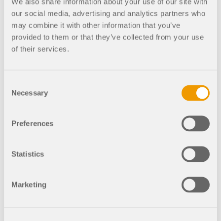
We also share information about your use of our site with
our social media, advertising and analytics partners who
may combine it with other information that you’ve
005672
RFEM 6
provided to them or that they’ve collected from your use
of their services.
Modelado de Información para la Construcción (BIM)
Webinario | Intercambio de datos entre Revit
y RFEM 6 (EE. UU.)
Consent
Necessary
Selection
Preferences
005649
RFEM 6
RSECTION 1
Statistics
Webinario | Nuevas características e
información detallada sobre la API de Dlubal
Marketing