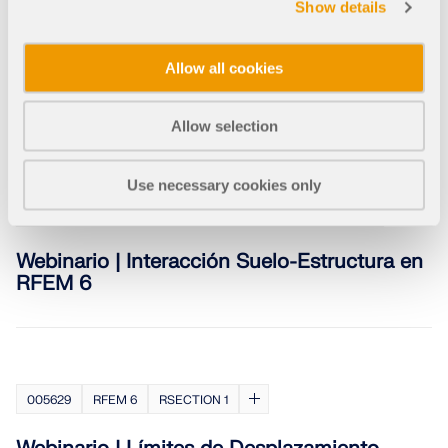
Show details
005650
RFEM 6
Análisis modal para RFEM 6
Allow all cookies
Webinario | Análisis del Espectro de
Respuesta ASCE 7-22 en RFEM 6 (USA)
Allow selection
Use necessary cookies only
005635
RFEM 6
Análisis geotécnico para RFEM 6
Webinario | Interacción Suelo-Estructura en
RFEM 6
005629
RFEM 6
RSECTION 1