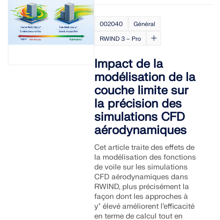
Rejoignez un leader mondial des logiciels
d'ingénierie et faites passer votre carrière à un
RWIND 3
CONTACTER LE SUPPORT
niveau supérieur.
OBTENIR DE L’ASSISTANCE
OBTENIR UNE VERSION GRATUITE
002040
Général
RWIND 3 – Pro
Logiciel CFD pour souffleries numériques
DÉCOUVRIR LES OFFRES D’EMPLOI
Impact de la
En savoir plus
modélisation de la
couche limite sur
la précision des
simulations CFD
API Dlubal
aérodynamiques
Cet article traite des effets de
Votre porte vers la modélisation paramétrique et
la modélisation des fonctions
l’automatisation
de voile sur les simulations
CFD aérodynamiques dans
RWIND, plus précisément la
Découvrir l’API
façon dont les approches à
y⁺ élevé améliorent l’efficacité
en terme de calcul tout en