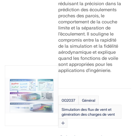
Documentation API
réduisant la précision dans la
prédiction des écoulements
Index
proches des parois, le
Premiers pas
comportement de la couche
limite et la séparation de
Applications
l’écoulement. Il souligne le
compromis entre la rapidité
Objets de modèle
de la simulation et la fidélité
Abonnements & prix
aérodynamique et explique
quand les fonctions de voile
Exemples
sont appropriées pour les
applications d’ingénierie.
Analyse aux éléments finis pour les
assemblages en acier
002037
Général
Concevez et analysez des connexions en acier en
Simulation des flux de vent et
utilisant le CBFEM, conforme aux normes EN
génération des charges de vent
1993‑1‑8 et AISC 360, entièrement intégré dans
RFEM 6 pour des flux de travail structurels plus
rapides et plus précis.