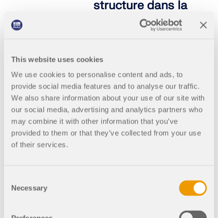
structure dans la
conception des
montagnes
russes
This website uses cookies
Les montagnes russes
constituent un exemple
We use cookies to personalise content and ads, to
emblématique de l’ingénierie
provide social media features and to analyse our traffic.
artistique combinant
We also share information about your use of our site with
l’innovation structurelle et les
our social media, advertising and analytics partners who
sensations fortes. Pourtant,
derrière la montée
may combine it with other information that you’ve
d’adrénaline se cache un
provided to them or that they’ve collected from your use
processus de conception
of their services.
sophistiqué afin de garantir
sécurité, fiabilité et confort.
L’un des facteurs les plus
Consent
critiques dans l’ingénierie des
Necessary
montagnes russes est
Selection
l’interaction vent-structure.