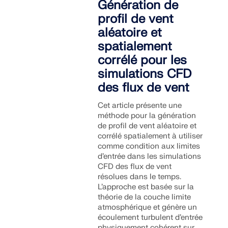
Génération de
profil de vent
EN SAVOIR PLUS
aléatoire et
spatialement
corrélé pour les
simulations CFD
des flux de vent
Cet article présente une
méthode pour la génération
de profil de vent aléatoire et
corrélé spatialement à utiliser
comme condition aux limites
d’entrée dans les simulations
CFD des flux de vent
résolues dans le temps.
Outil de zone géographique
L’approche est basée sur la
théorie de la couche limite
Le service en ligne Dlubal fournit des cartes de
atmosphérique et génère un
zones pour la détermination rapide des charges de
écoulement turbulent d’entrée
neige, des vitesses de vent et des données
physiquement cohérent sur