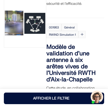
sécurité et l'efficacité.
001953
Général
RWIND Simulation 1
Modèle de
validation d’une
antenne à six
arêtes vives de
l’Université RWTH
d’Aix-la-Chapelle
Cette étude, en collaboration
avec l’Université RWTH d'Aix-
la-Chapelle, combine des
AFFICHER LE FILTRE
essais en soufflerie et des
simulations des flux de vent