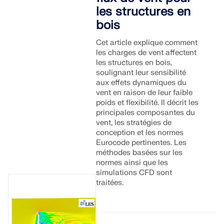
Rejoignez un leader mondial des logiciels
les structures en
d'ingénierie et faites passer votre carrière à un
RWIND 3
CONTACTER LE SUPPORT
niveau supérieur.
bois
OBTENIR DE L’ASSISTANCE
OBTENIR UNE VERSION GRATUITE
Cet article explique comment
Logiciel CFD pour souffleries numériques
DÉCOUVRIR LES OFFRES D’EMPLOI
les charges de vent affectent
les structures en bois,
En savoir plus
soulignant leur sensibilité
aux effets dynamiques du
vent en raison de leur faible
poids et flexibilité. Il décrit les
principales composantes du
vent, les stratégies de
API Dlubal
conception et les normes
Eurocode pertinentes. Les
méthodes basées sur les
Votre porte vers la modélisation paramétrique et
normes ainsi que les
l’automatisation
simulations CFD sont
traitées.
Découvrir l’API