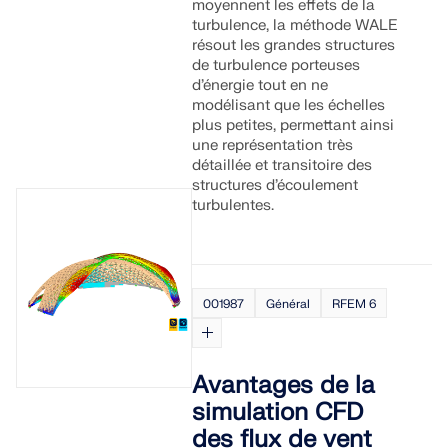
moyennent les effets de la
turbulence, la méthode WALE
EN SAVOIR PLUS
résout les grandes structures
de turbulence porteuses
d’énergie tout en ne
modélisant que les échelles
plus petites, permettant ainsi
une représentation très
détaillée et transitoire des
structures d’écoulement
turbulentes.
001987
Général
RFEM 6
Outil de zone géographique
Avantages de la
Le service en ligne Dlubal fournit des cartes de
simulation CFD
zones pour la détermination rapide des charges de
des flux de vent
neige, des vitesses de vent et des données