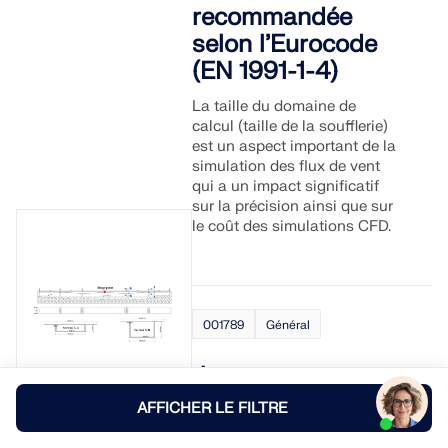
recommandée
selon l’Eurocode
(EN 1991-1-4)
La taille du domaine de
calcul (taille de la soufflerie)
est un aspect important de la
simulation des flux de vent
qui a un impact significatif
sur la précision ainsi que sur
le coût des simulations CFD.
001789
Général
Jumeau
numérique du
AFFICHER LE FILTRE
pont de Kalix –