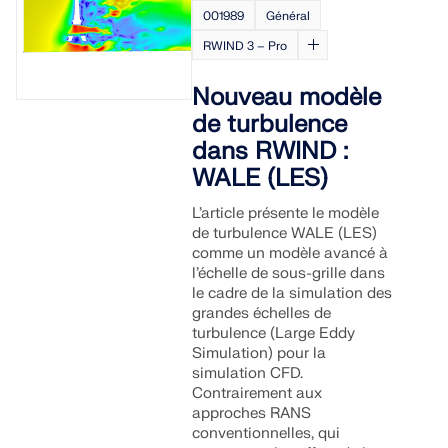
Documentation API
001989
Général
Index
RWIND 3 – Pro
Premiers pas
Nouveau modèle
Applications
de turbulence
Objets de modèle
dans RWIND :
Abonnements & prix
WALE (LES)
Exemples
L’article présente le modèle
de turbulence WALE (LES)
comme un modèle avancé à
l’échelle de sous-grille dans
le cadre de la simulation des
Analyse aux éléments finis pour les
grandes échelles de
assemblages en acier
turbulence (Large Eddy
Simulation) pour la
Concevez et analysez des connexions en acier en
simulation CFD.
utilisant le CBFEM, conforme aux normes EN
Contrairement aux
1993‑1‑8 et AISC 360, entièrement intégré dans
approches RANS
RFEM 6 pour des flux de travail structurels plus
conventionnelles, qui
rapides et plus précis.