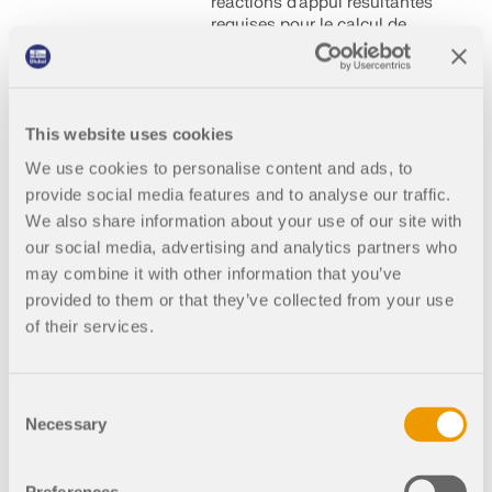
réactions d’appui résultantes
requises pour le calcul de
structure. Cet article aborde
cet angle mort en démontrant
comment les forces d’appui
peuvent être dérivées à l’aide
This website uses cookies
de RFEM. Importer les
résultats de pression du vent
We use cookies to personalise content and ads, to
depuis RWIND permet aux
provide social media features and to analyse our traffic.
utilisateurs de calculer des
We also share information about your use of our site with
réactions précises pour
l’analyse des fondations et
our social media, advertising and analytics partners who
de la stabilité.
may combine it with other information that you’ve
provided to them or that they’ve collected from your use
of their services.
001963
Général
Consent
RWIND Simulation 1
Necessary
Selection
Simulation des