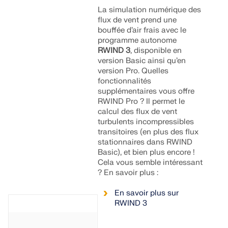
Rejoignez un leader mondial des logiciels
La simulation numérique des
d'ingénierie et faites passer votre carrière à un
RWIND 3
flux de vent prend une
CONTACTER LE SUPPORT
niveau supérieur.
OBTENIR DE L’ASSISTANCE
OBTENIR UNE VERSION GRATUITE
bouffée d’air frais avec le
programme autonome
Logiciel CFD pour souffleries numériques
DÉCOUVRIR LES OFFRES D’EMPLOI
RWIND 3
, disponible en
version Basic ainsi qu’en
version Pro. Quelles
En savoir plus
fonctionnalités
supplémentaires vous offre
RWIND Pro ? Il permet le
calcul des flux de vent
turbulents incompressibles
API Dlubal
transitoires (en plus des flux
stationnaires dans RWIND
Basic), et bien plus encore !
Votre porte vers la modélisation paramétrique et
Cela vous semble intéressant
l’automatisation
? En savoir plus :
En savoir plus sur
Découvrir l’API
RWIND 3