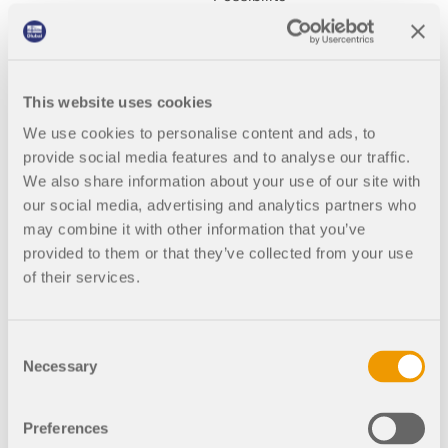
d'interrompre/de
poursuivre le calcul
Panneau de couleurs
individuel pour chaque
This website uses cookies
graphique de résultat
Affichage de diagrammes
We use cookies to personalise content and ads, to
avec sortie séparée des
provide social media features and to analyse our traffic.
résultats des deux côtés
We also share information about your use of our site with
d'une surface
our social media, advertising and analytics partners who
Affichage de la distance
may combine it with other information that you’ve
entre les murs sans
provided to them or that they’ve collected from your use
dimension y + dans les
of their services.
détails de l'inspecteur de
maillage pour le maillage
de modèle simplifié
Consent
Détermination de la
Necessary
contrainte de cisaillement
Selection
sur la surface du modèle à
partir du flux autour du
modèle
Preferences