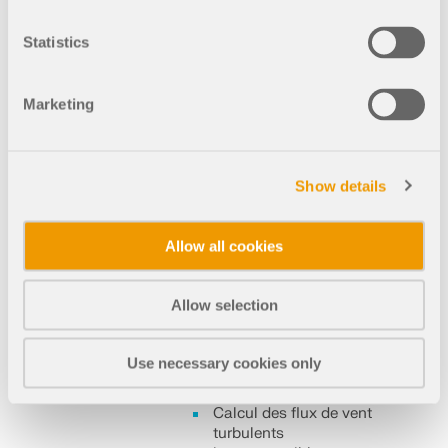
Calcul avec un critère de
convergence alternatif
Statistics
(vous pouvez choisir entre
les types résiduels de
pression ou de résistance
Marketing
des flux dans les
paramètres de simulation)
Show details
002215
Général
Allow all cookies
Simulation des flux de vent et
génération des charges de vent
Allow selection
RWIND 3 |
Fonctionnalités
Use necessary cookies only
de RWIND Pro
Calcul des flux de vent
turbulents