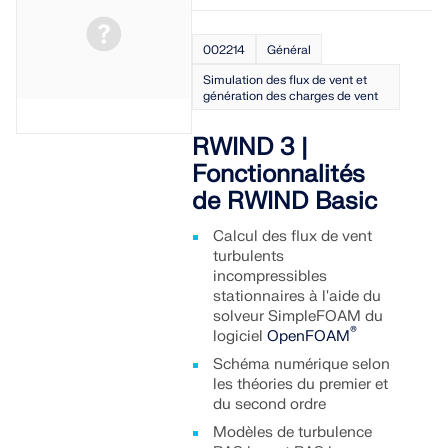
Documentation API
Index
002214
Général
Premiers pas
Simulation des flux de vent et
génération des charges de vent
Applications
Objets de modèle
RWIND 3 |
Abonnements & prix
Fonctionnalités
de RWIND Basic
Exemples
Calcul des flux de vent
turbulents
incompressibles
Analyse aux éléments finis pour les
stationnaires à l'aide du
solveur SimpleFOAM du
assemblages en acier
®
logiciel
OpenFOAM
Concevez et analysez des connexions en acier en
Schéma numérique selon
utilisant le CBFEM, conforme aux normes EN
les théories du premier et
1993‑1‑8 et AISC 360, entièrement intégré dans
du second ordre
RFEM 6 pour des flux de travail structurels plus
Modèles de turbulence
rapides et plus précis.