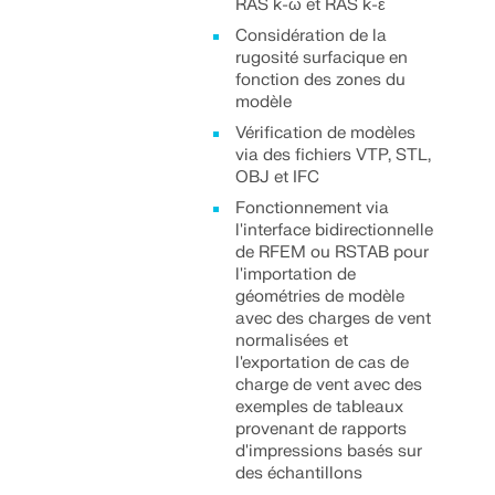
RAS k-ω et RAS k-ε
Considération de la
EN SAVOIR PLUS
rugosité surfacique en
fonction des zones du
modèle
Vérification de modèles
via des fichiers VTP, STL,
OBJ et IFC
Fonctionnement via
l'interface bidirectionnelle
de RFEM ou RSTAB pour
l'importation de
géométries de modèle
avec des charges de vent
normalisées et
l'exportation de cas de
charge de vent avec des
Outil de zone géographique
exemples de tableaux
provenant de rapports
Le service en ligne Dlubal fournit des cartes de
d'impressions basés sur
zones pour la détermination rapide des charges de
des échantillons
neige, des vitesses de vent et des données