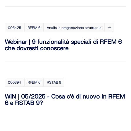
RFEM 6
RICEVI ASSISTENZA
SCOPRI LE POSIZIONI APERTE
COLLEGARSI CON L'ASSISTENZA
OTTIENI LICENZA GRATUITA
RWIND 3
005425
RFEM 6
Analisi e progettazione strutturale
Software CFD per la galleria del vento digitale
Webinar | 9 funzionalità speciali di RFEM 6
che dovresti conoscere
Per maggiori informazioni
API Dlubal
005394
RFEM 6
RSTAB 9
WIN | 05/2025 - Cosa c'è di nuovo in RFEM
La vostra porta verso la modellazione parametrica e
6 e RSTAB 9?
l'automazione
Scopri l'API