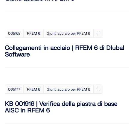
SCOPRI DI PIÙ
005168
RFEM 6
Giunti acciaio per RFEM 6
Collegamenti in acciaio | RFEM 6 di Dlubal
Software
005177
RFEM 6
Giunti acciaio per RFEM 6
Geo-Zone Tool
KB 001916 | Verifica della piastra di base
AISC in RFEM 6
Il servizio online Dlubal fornisce mappe delle zone
per la rapida determinazione dei carichi da neve,
delle velocità del vento e dei dati sismici.