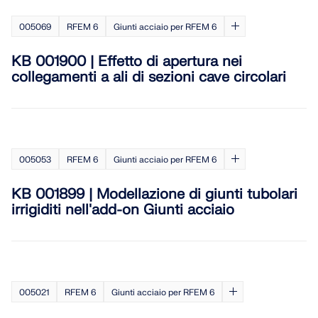
VERIFICA DELLE ZONE DI CARICO
005069
RFEM 6
Giunti acciaio per RFEM 6
KB 001900 | Effetto di apertura nei
collegamenti a ali di sezioni cave circolari
005053
RFEM 6
Giunti acciaio per RFEM 6
KB 001899 | Modellazione di giunti tubolari
irrigiditi nell'add-on Giunti acciaio
Prodotti obsoleti
005021
RFEM 6
Giunti acciaio per RFEM 6