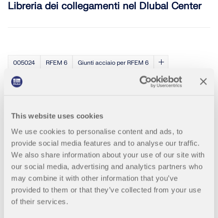
Libreria dei collegamenti nel Dlubal Center
005024
RFEM 6
Giunti acciaio per RFEM 6
KB 001890 | Uso del componente della
nervatura per modellare collegamenti in
acciaio irrigiditi
This website uses cookies
We use cookies to personalise content and ads, to
provide social media features and to analyse our traffic.
005025
RFEM 6
RSTAB 9
We also share information about your use of our site with
our social media, advertising and analytics partners who
Webinar | Verifica di giunti in acciaio in
may combine it with other information that you’ve
RFEM 6 utilizzando un esempio pratico
provided to them or that they’ve collected from your use
of their services.