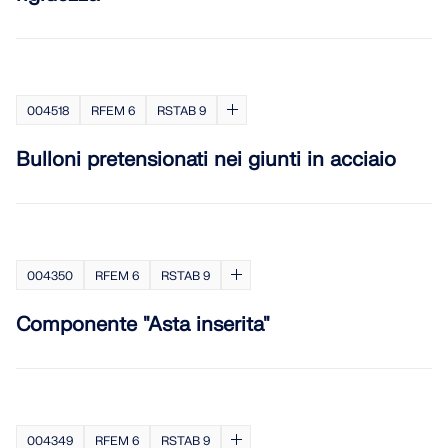
004518
RFEM 6
RSTAB 9
Bulloni pretensionati nei giunti in acciaio
004350
RFEM 6
RSTAB 9
Componente "Asta inserita"
004349
RFEM 6
RSTAB 9