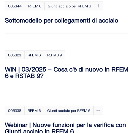
API Documentation
005344
RFEM 6
Giunti acciaio per RFEM 6
Indice
Sottomodello per collegamenti di acciaio
Introduzione
Applicazioni
Oggetti del modello
Abbonamenti e prezzi
005323
RFEM 6
RSTAB 9
Esempi
WIN | 03/2025 – Cosa c'è di nuovo in RFEM
6 e RSTAB 9?
FEM per collegamenti in acciaio
Progetta e analizza giunti in acciaio utilizzando
CBFEM, conforme a EN 1993‑1‑8 e AISC 360,
005338
RFEM 6
Giunti acciaio per RFEM 6
completamente integrato in RFEM 6 per flussi di
lavoro strutturali più veloci e precisi.
Webinar | Nuove funzioni per la verifica con
Giunti acciaio in RFEM 6