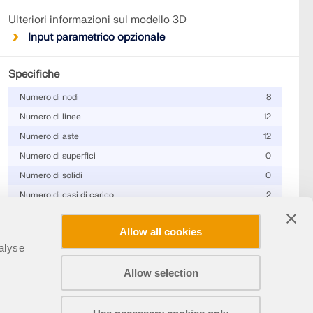
Ulteriori informazioni sul modello 3D
Input parametrico opzionale
Specifiche
Numero di nodi
8
Numero di linee
12
Numero di aste
12
Numero di superfici
0
Numero di solidi
0
Numero di casi di carico
2
Nr. di combinazioni di carico
0
Allow all cookies
Nr. di combinazioni di risultati
0
alyse
Peso totale
8,832 t
Allow selection
Dimensioni (metriche)
7.925 x 4.877 x 6.096 m
Condividi
Dimensioni (imperiali)
26 x 16 x 20 feet