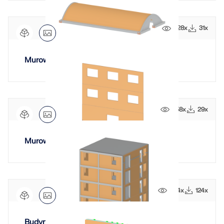
528x
31x
Murowana hala łukowa
558x
29x
Murowana ściana elewacyjna
744x
124x
Budynek murowany