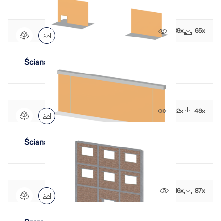
Usługa online Dlubal zapewnia mapy stref do
szybkiego określania obciążeń śniegiem, wiatrem i
sejsmiką.
789x
65x
SPRAWDŹ STREFY OBCIĄŻEŃ
Ściana murowana na belce
692x
48x
Ściana murowana z belką
916x
87x
Przestarzałe produkty