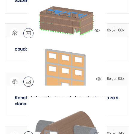
Szczegółowa ściana murowana z otworami
1093x
88x
obudowa z ubitego gruntu
745x
52x
Konstrukcja szkieletowa z betonu zbrojonego ze ś
cianami wypełniającymi
1040x
74x