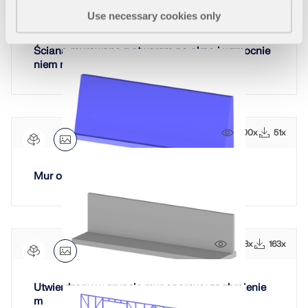
688x
31x
Use necessary cookies only
Ściana murowana z otworem na okno i wzmocnie
niem ramy
800x
51x
Mur oporowy
1488x
163x
Utwierdzony w gruncie mur oporowy ze zbrojenie
m