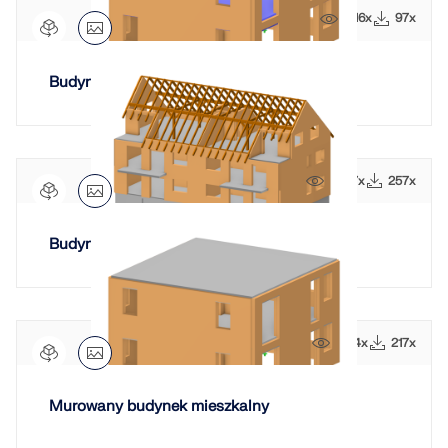
1616x
97x
Budynek mieszkalny z cegły z attyką
2067x
257x
Budynek mieszkalny wielorodzinny
2154x
217x
Murowany budynek mieszkalny