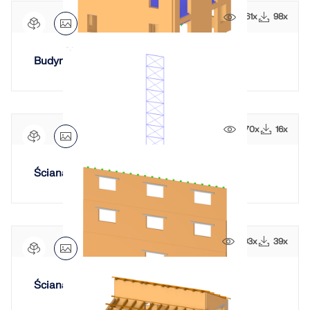
1161x
98x
Budynek murowany
870x
16x
Ściana jako równoważny pręt łączący
893x
39x
Ściana murowana z drzwiami i oknami