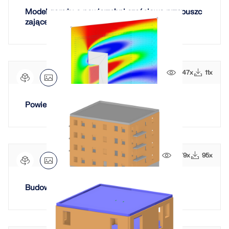
Model garażu o powierzchni częściowo przepuszc
zającej wiatr
647x
11x
Powierzchnia przepuszczalna ściany
1879x
95x
Budowla wielopiętrowa z murów