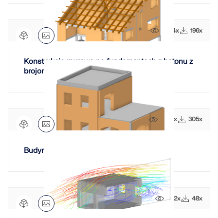
2734x
196x
Konstrukcja murowa na fundamentach z betonu z
brojonego
2525x
305x
Budynek murowany z żelbetem
1512x
48x