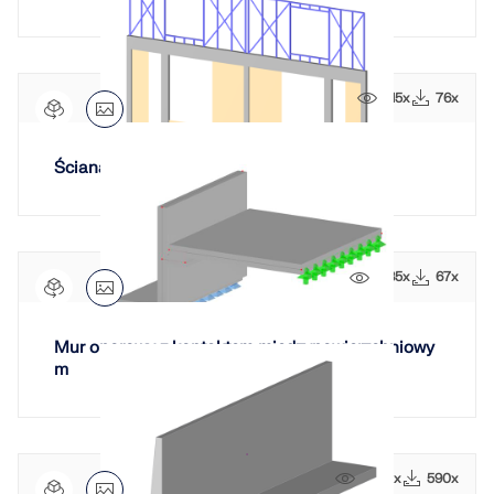
815x
76x
Ściana z drzwiami i oknami
1285x
67x
Mur oporowy z kontaktem międzypowierzchniowy
m
2644x
590x