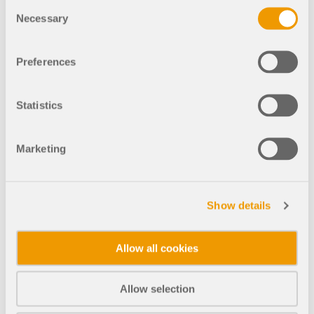
Consent
Necessary
Selection
Ściana murowana
Preferences
510x
18x
Statistics
Ściana murowana z otworem
Marketing
Show details
694x
45x
Allow all cookies
Ściana murowana z otworem okiennym
Allow selection