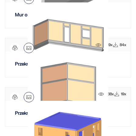
Mur oporowy
1039x
84x
Przekrój ściany z drzwiami i oknem
688x
19x
Przekrój ściany o zmiennym kącie