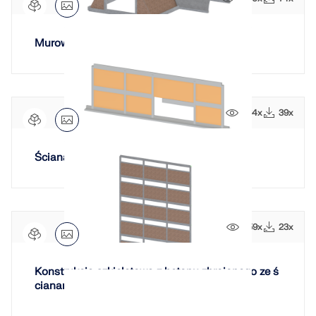
Murowane sklepienie łukowe
664x
39x
Ściana murowana na belce
659x
23x
Konstrukcja szkieletowa z betonu zbrojonego ze ś
cianami murowanymi