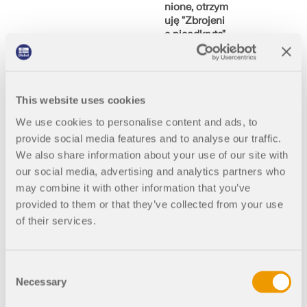
Dołącz do globalnego lidera w dziedzinie
nione, otrzym
Gleichungen,
ekspertów przez cały okres studiów.
oprogramowania inżynierskiego i wynieś swoją
SKONTAKTUJ SIĘ Z DZIAŁEM POMOCY
uję "Zbrojeni
die
TECHNICZNEJ
SKONTAKTUJ SIĘ Z WSPARCIEM TECHNICZNYM
karierę na nowe wyżyny.
e nieodkryte".
programmint
UZYSKAJ BEZPŁATNĄ LICENCJĘ
Jaki jest tego
ern angesetzt
RWIND 3
powód?
werden und
SPRAWDŹ OFERTY PRACY
sehen somit
auch aus
This website uses cookies
Oprogramowanie CFD do cyfrowych tuneli
welchem
Może się
aerodynamicznych
Nachweis die
We use cookies to personalise content and ads, to
zdarzyć, że
erforderliche
dla
provide social media features and to analyse our traffic.
Flächenbewe
Więcej informacji
określonego
Ursache
We also share information about your use of our site with
hrung
pręta lub
hierfür ist,
our social media, advertising and analytics partners who
resultiert.
zbioru prętów
dass der
may combine it with other information that you’ve
004831
RF-STEEL EC3 5
wszystkie
Verlauf der
provided to them or that they’ve collected from your use
warunki
'vorhandenen
STAL EC3 8
Pokaż więcej
projektowe
Bewehrung'
of their services.
Dlubal API
są spełnione,
für die obere
Plastyczny warun
ale nadal
und untere
ek projektowy dla
wyświetlany
Lage aus der
Twoje drzwi do modelowania parametrycznego i
Consent
jest wynik
Anordnung
automatyzacji
przekrojów klasy 1
Necessary
Selection
"Niezapewnio
der
ne zbrojenie".
Bewehrungss