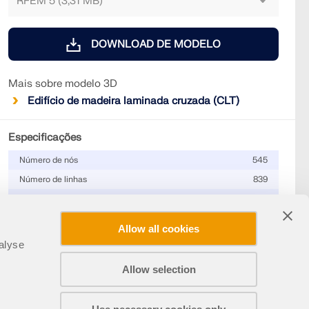
DOWNLOAD DE MODELO
Mais sobre modelo 3D
Edifício de madeira laminada cruzada (CLT)
Especificações
Número de nós
545
Número de linhas
839
Número de barras
161
Número de superfícies
133
Allow all cookies
Número de casos de carga
14
alyse
Número de combinações de
430
resultados
Allow selection
Peso total
106,752 t
Partilhar
Dimensões (métricas)
22,930 x 11,382 x 12,078