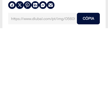
CÓPIA
2025-04-02
056093
RFEM 6
Ponte Beipanjiang na China – A mais alta do mund
o
A Ponte Beipanjiang atravessa um desfiladeiro
profundo na China e é conhecida como a ponte mais
alta do mundo
A ponte Beipanjiang, uma ponte suspensa na China, é
a mais alta do seu tipo em todo o mundo. Liga duas
montanhas e atravessa o profundo desfiladeiro de
Beipanjiang. A construção destaca-se pelo vão
enorme e pela engenharia. Conhecida pela altura