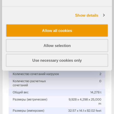
Подробнее о 3D модели
Стальной зал с конструкцией соединений
Show details
Спецификации
Allow all cookies
Количество узлов
78
Количество линий
134
Allow selection
Количество стержней
134
Количество поверхностей
0
Количество тел
0
Use necessary cookies only
Количество загружений
3
Количество сочетаний нагрузок
2
Количество расчетных
0
сочетаний
Общий вес
14,278 t
Размеры (метрические)
9,928 x 4,298 x 25,000
m
Размеры (имперские)
32.57 x 14.1 x 82.02 feet