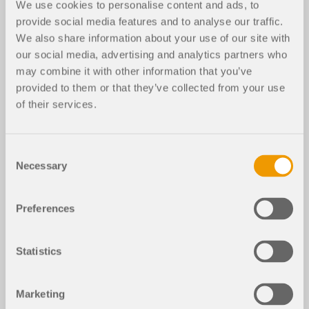
We use cookies to personalise content and ads, to
provide social media features and to analyse our traffic.
RFEM 6
Стальные соединения для RFEM 6
Стальные конструк
We also share information about your use of our site with
our social media, advertising and analytics partners who
Стальной зал с конструкцией соединений
may combine it with other information that you’ve
provided to them or that they’ve collected from your use
Стальное здание
of their services.
Используется в
Стальной зал с конструкцией соединений
Consent
Necessary
Selection
3D Модель
Preferences
Версия файла
Statistics
СКАЧАТЬ МОДЕЛЬ
Marketing