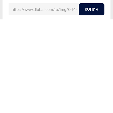
КОПИЯ
2025-03-06
044429
RFEM 6
Неустаевое несжимаемое турбулентное движение
воздуха в RWIND 2
Изображение показывает моделирование
нестационарного, несжимаемого и турбулентного
ветрового потока, рассчитанного в программе RWIND
2.
Изображение показывает моделирование
нестационарного, несжимаемого и турбулентного
ветрового потока. Расчёты выполняются в программе
RWIND 2.