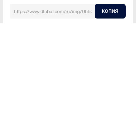
КОПИЯ
2025-01-20
055044
RFEM 6
Последний день выставки BAU 2025 в Мюнхене
Команда Dlubal отмечает успешное завершение
выставки BAU 2025 в Мюнхене.
На фото изображена команда Dlubal, завершающая
последний день выставки BAU 2025 в Мюнхене.
Мероприятие предлагает платформу для обсуждения
инновационных технологий в строительстве и
использования программных решений Dlubal. Такие
выставки важны для сотрудничества и передачи
знаний в строительной отрасли.