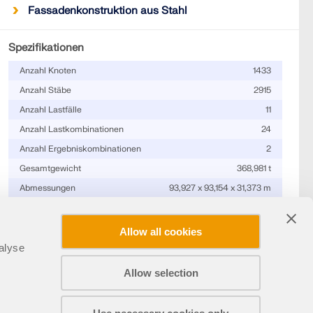
Fassadenkonstruktion aus Stahl
Spezifikationen
Anzahl Knoten
1433
Anzahl Stäbe
2915
Anzahl Lastfälle
11
Anzahl Lastkombinationen
24
Anzahl Ergebniskombinationen
2
Gesamtgewicht
368,981 t
Abmessungen
93,927 x 93,154 x 31,373 m
Programmversion
8.24.01
Allow all cookies
alyse
Allow selection
Teilen