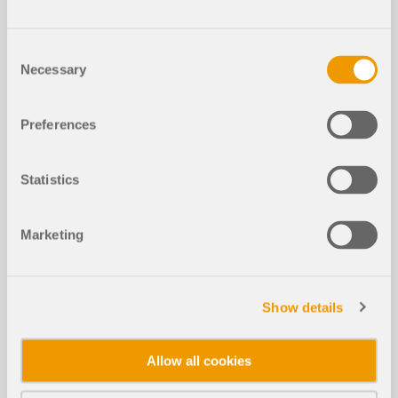
Consent
Necessary
Selection
Die Querschnittsklasse lässt sich als grafische
Ergebnisgröße anzeigen.
Dieses Feature ist für alle Bemessungsnormen der
Preferences
Add-Ons Stahlbemessung und
Aluminiumbemessung verfügbar.
Die Querschnittsklassifizierung erfolgt im Rahmen
Statistics
der Stahl- bzw. Aluminiumbemessung x-
stellenweise und kann daher über die Stablänge
hinweg variieren. Außerdem ist die
Marketing
Querschnittsklasse abhängig von den
einwirkenden Schnittgrößen.
Dank verschiedener Darstellungsoptionen, können
Show details
Sie die grafische Ergebnisdarstellung der
Querschnittsklassen benutzerdefiniert steuern:
Allow all cookies
Wählen Sie zwischen verschiedenen
Darstellungsarten ('Zweifarbig', 'Mit Diagramm',