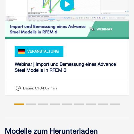
MEHR ERFAHREN
VERANSTALTUNG
Webinar | Import und Bemessung eines Advance
Steel Modells in RFEM 6
Dauer:
01:04:07 min
Geo-Zonen-Tool
Der Dlubal-Onlinedienst bietet Zonenkarten zur
schnellen Ermittlung von Schneelasten,
Windgeschwindigkeiten und seismischen Daten.
Modelle zum Herunterladen