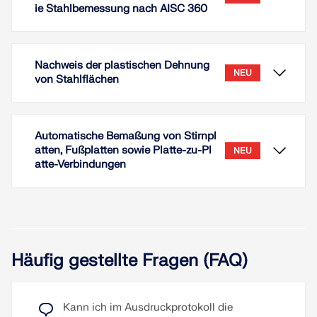
ie Stahlbemessung nach AISC 360
Nachweis der plastischen Dehnung
NEU
von Stahlflächen
Automatische Bemaßung von Stirnpl
atten, Fußplatten sowie Platte-zu-Pl
NEU
atte-Verbindungen
Für den Stabtyp 'Knickstabile Strebe (Buckling-
Restrained Brace)' steht für die Stahlbemessung
Häufig gestellte Fragen (FAQ)
nach AISC 360 die Erdbebenkonfiguration 'BRBF
(Buckling Restrained Braced Frames)' zur
Verfügung.
Mit Hilfe des Add-Ons Stahlbemessung können
Kann ich im Ausdruckprotokoll die
Für diese Erdbebenkonfiguration können
Sie den Nachweis der plastischen Dehnung von