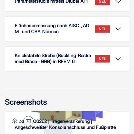
Parameterstudie mittels Dlubal API
NEU
Flächenbemessung nach AISC-, AD
NEU
M- und CSA-Normen
Knickstabile Strebe (Buckling-Restra
NEU
ined Brace - BRB) in RFEM 6
Dieser Fachbeitrag zeigt an zwei Beispielen auf, wie
Screenshots
mittels der Definition von globalen Parametern und
der Dlubal API eine automatisierte Durchführung
von Parameterstudien möglich ist.
Modell 006262 | Trägerverankerung |
Die Flächenbemessung kann in den Add-Ons
Weiterlesen
Angeschweißter Konsolanschluss und Fußplatte
Stahlbemessung und Aluminiumbemessung