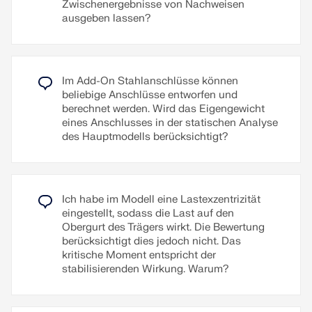
Zwischenergebnisse von Nachweisen
seismische Bauteile vom Typ "Strebe" definiert
Flächen führen. Der Grenzwert für die maximal
ausgeben lassen?
werden, die die axiale BRB-Bemessung gemäß
zulässige plastische Dehnung kann in der
Kapitel F4 (Abschnitt 5b) der ANSI/AISC 341-22
Tragfähigkeitskonfiguration angepasst werden. Die
enthalten.
Bemessung wird für Materialmodelle mit
plastischem Verhalten (z. B. Isotrop | Plastisch
Im Add-On Stahlanschlüsse können automatisch
(Flächen/Volumenkörper) durchgeführt und ist für
Stirnplatten, Fußplatten sowie Platte-zu-Platte-
Im Add-On Stahlanschlüsse können
Weiterlesen
alle Normen verfügbar.
Verbindungen bemaßt werden. Die automatische
beliebige Anschlüsse entworfen und
Bemaßung kann im ausklappbaren Navigator
Zum Erklärvideo
berechnet werden. Wird das Eigengewicht
rechts aktiviert werden. Die erzeugten Maßketten
eines Anschlusses in der statischen Analyse
lassen sich löschen und verschieben.
des Hauptmodells berücksichtigt?
Weiterlesen
Weiterlesen
Ich habe im Modell eine Lastexzentrizität
eingestellt, sodass die Last auf den
Obergurt des Trägers wirkt. Die Bewertung
berücksichtigt dies jedoch nicht. Das
kritische Moment entspricht der
stabilisierenden Wirkung. Warum?