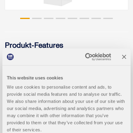
durchgeführt werden.
Weiterlesen
Der Stabtyp Buckling-Restrained Brace (BRB) ist
jetzt in RFEM verfügbar. Ein Buckling-Restrained
Brace besteht aus einem Stahlkern (z. B. einem
Flachstahl oder kreuzförmigen Querschnitt), der
Produkt-Features
von einer betongefüllten Ummantelung umgeben
ist, typischerweise einem quadratischen oder
runden HSS. Darüber hinaus kann die Bemessung
nach AISC 341-22 [1] im Add-On Stahlbemessung
Grafische Darstellung der Querschni
NEU
durchgeführt werden.
ttsklassifizierung
This website uses cookies
Weiterlesen
We use cookies to personalise content and ads, to
provide social media features and to analyse our traffic.
We also share information about your use of our site with
our social media, advertising and analytics partners who
may combine it with other information that you’ve
provided to them or that they’ve collected from your use
of their services.