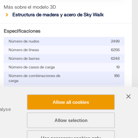
Más sobre el modelo 3D
Estructura de madera y acero de Sky Walk
Especificaciones
Número de nudos
2499
Número de líneas
6256
Número de barras
6248
Número de casos de carga
19
Número de combinaciones de
186
carga
Número de combinaciones de
7
resultados
Allow all cookies
Peso completo
407.195 t
alyse
Dimensiones (métricas)
54,903 x 56,280 x
62,996 m
Allow selection
Dimensiones (imperiales)
180.13 x 184.65 x 206.68
Compartir
feet