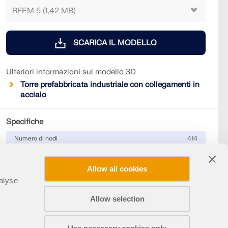
SCARICA IL MODELLO
Ulteriori informazioni sul modello 3D
Torre prefabbricata industriale con collegamenti in
acciaio
Specifiche
Numero di nodi
414
Numero di linee
611
Numero di aste
603
Allow all cookies
alyse
Numero di superfici
1
Numero di casi di carico
14
Allow selection
Nr. di combinazioni di carico
134
Condividi
Nr. di combinazioni di risultati
7