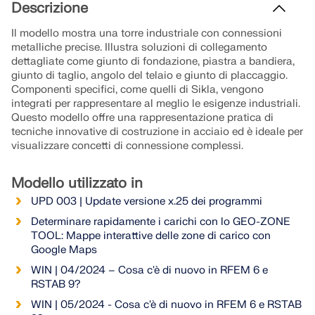
Unisciti a un leader globale nel software di
RICEVI ASSISTENZA
Descrizione
ingegneria e porta la tua carriera a nuovi livelli.
COLLEGARSI CON L'ASSISTENZA
Il modello mostra una torre industriale con connessioni
OTTIENI LICENZA GRATUITA
RWIND 3
metalliche precise. Illustra soluzioni di collegamento
SCOPRI LE POSIZIONI APERTE
dettagliate come giunto di fondazione, piastra a bandiera,
giunto di taglio, angolo del telaio e giunto di placcaggio.
Software CFD per la galleria del vento digitale
Componenti specifici, come quelli di Sikla, vengono
integrati per rappresentare al meglio le esigenze industriali.
Per maggiori informazioni
Questo modello offre una rappresentazione pratica di
tecniche innovative di costruzione in acciaio ed è ideale per
visualizzare concetti di connessione complessi.
Modello utilizzato in
API Dlubal
UPD 003 | Update versione x.25 dei programmi
Determinare rapidamente i carichi con lo GEO-ZONE
La vostra porta verso la modellazione parametrica e
TOOL: Mappe interattive delle zone di carico con
l'automazione
Google Maps
WIN | 04/2024 – Cosa c'è di nuovo in RFEM 6 e
Scopri l'API
RSTAB 9?
WIN | 05/2024 - Cosa c'è di nuovo in RFEM 6 e RSTAB