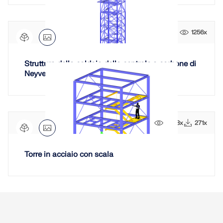
VERIFICA DELLE ZONE DI CARICO
1256x
Struttura della caldaia della centrale a carbone di
Neyveli
3923x
271x
Torre in acciaio con scala
Prodotti obsoleti