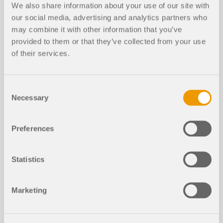
metodi di progettazione ufficiali disponibili.
We also share information about your use of our site with
our social media, advertising and analytics partners who
Leggi di più
may combine it with other information that you’ve
provided to them or that they’ve collected from your use
of their services.
Collegamenti con piastra d'anima: te
oria e applicazione
Consent
Necessary
Selection
Modellazione dei collegamenti con e
lementi shell
Preferences
Statistics
Esempio di calcolo di collegamenti c
on flangia d'estremit&agrave; secon
do EN 1993-1-8
Marketing