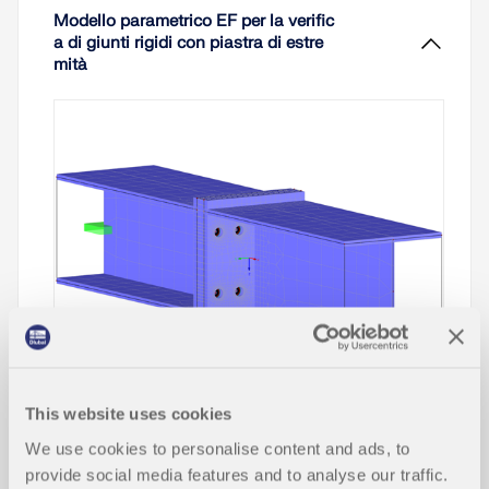
Modello parametrico EF per la verific
a di giunti rigidi con piastra di estre
mità
La progettazione di collegamenti rigidi con piastra
This website uses cookies
di estremità viene utilizzata in particolare per le
geometrie dei collegamenti a quattro file e il carico
We use cookies to personalise content and ads, to
di flessione multi-assiale perché non ci sono
provide social media features and to analyse our traffic.