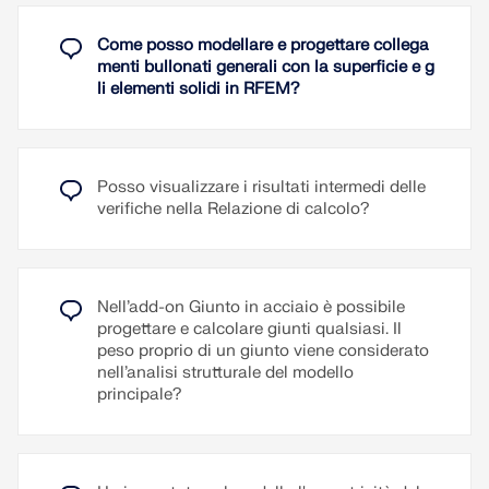
Leggi di più
selezionata
Come posso modellare e progettare collega
Visualizzare le classi della sezione per aste,
menti bullonati generali con la superficie e g
rappresentanti di aste o rappresentanti di
li elementi solidi in RFEM?
insiemi di aste
Grazie alla rappresentazione grafica delle classi
della sezione, è possibile visualizzarle chiaramente
a colpo d'occhio nel modello 3D. L'apertura dei
dettagli di verifica per i singoli punti di verifica, per
Posso visualizzare i risultati intermedi delle
scoprire quale classe della sezione è presente,
verifiche nella Relazione di calcolo?
diventa quindi superflua.
Leggi di più
Nell’add-on Giunto in acciaio è possibile
progettare e calcolare giunti qualsiasi. Il
peso proprio di un giunto viene considerato
nell’analisi strutturale del modello
principale?