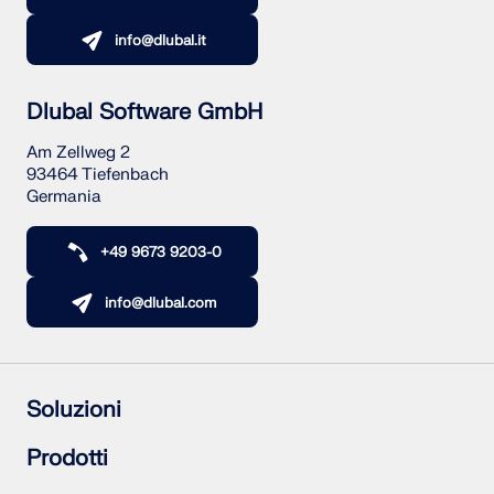
info@dlubal.it
Dlubal Software GmbH
Am Zellweg 2
93464 Tiefenbach
Germania
+49 9673 9203-0
info@dlubal.com
Soluzioni
Struttura in calcestruzzo armato
Prodotti
Strutture in acciaio
Strutture in legno