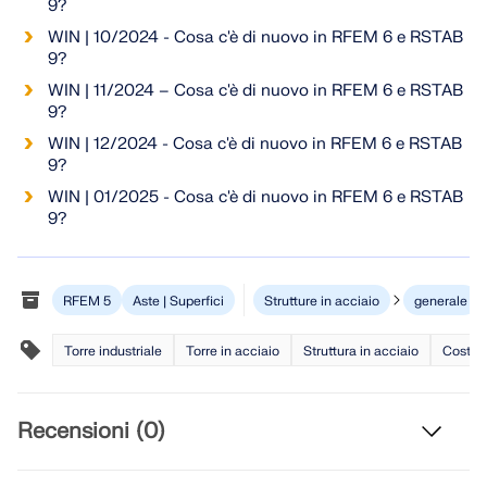
9?
API Documentation
WIN | 10/2024 - Cosa c'è di nuovo in RFEM 6 e RSTAB
9?
Indice
WIN | 11/2024 – Cosa c'è di nuovo in RFEM 6 e RSTAB
Introduzione
9?
Applicazioni
WIN | 12/2024 - Cosa c'è di nuovo in RFEM 6 e RSTAB
9?
Oggetti del modello
WIN | 01/2025 - Cosa c'è di nuovo in RFEM 6 e RSTAB
Abbonamenti e prezzi
9?
Esempi
RFEM 5
Aste | Superfici
Strutture in acciaio
generale
FEM per collegamenti in acciaio
Torre industriale
Torre in acciaio
Struttura in acciaio
Costruz
Progetta e analizza giunti in acciaio utilizzando
CBFEM, conforme a EN 1993‑1‑8 e AISC 360,
completamente integrato in RFEM 6 per flussi di
Recensioni (0)
lavoro strutturali più veloci e precisi.