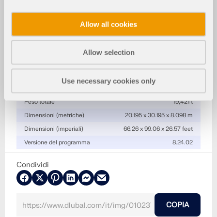
Specifiche
Allow all cookies
Numero di nodi
65
Numero di aste
112
Allow selection
Numero di casi di carico
16
Nr. di combinazioni di carico
328
Use necessary cookies only
Nr. di combinazioni di risultati
2
Peso totale
19,421 t
Dimensioni (metriche)
20.195 x 30.195 x 8.098 m
Dimensioni (imperiali)
66.26 x 99.06 x 26.57 feet
Versione del programma
8.24.02
Condividi
COPIA