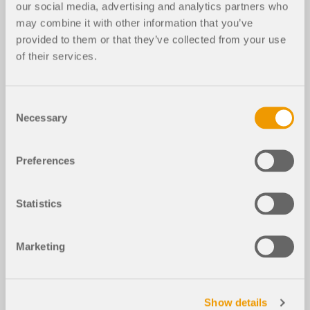
our social media, advertising and analytics partners who
RFEM 5
RSTAB 8
may combine it with other information that you’ve
provided to them or that they’ve collected from your use
of their services.
Modifica combinazioni manualmente
Usato in
Consent
Modifica combinazioni manualmente
Necessary
Selection
Modello 3D
Preferences
Versione del file
Statistics
SCARICA IL MODELLO
Marketing
Ulteriori informazioni sul modello 3D
Combinazioni capannone in acciaio
Show details