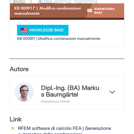
API Documentation
Indice
Introduzione
KNOWLEDGE BASE
Applicazioni
KB 000917 | Modifica combinazioni manualmente
Oggetti del modello
Abbonamenti e prezzi
Esempi
Autore
Dipl.-Ing. (BA) Marku
s Baumgärtel
FEM per collegamenti in acciaio
Assistenza clienti
Progetta e analizza giunti in acciaio utilizzando
CBFEM, conforme a EN 1993‑1‑8 e AISC 360,
Il signor Baumgärtel fornisce
completamente integrato in RFEM 6 per flussi di
supporto tecnico per i clienti Dlubal
Link
lavoro strutturali più veloci e precisi.
Software.
RFEM software di calcolo FEA | Generazione