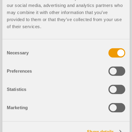
our social media, advertising and analytics partners who
may combine it with other information that you’ve
provided to them or that they’ve collected from your use
of their services.
Articoli tecnici della Knowledge Base
Consent
Necessary
Selection
Influenza della rigidezza flessionale
delle funi
Preferences
Statistics
Marketing
Show details