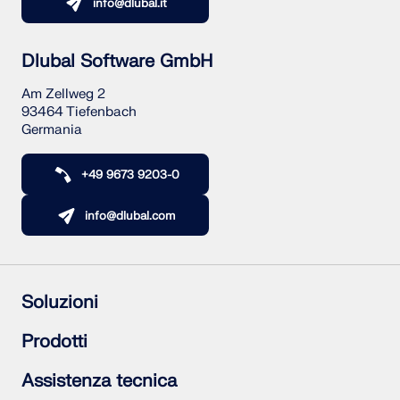
info@dlubal.it
Dlubal Software GmbH
Am Zellweg 2
93464 Tiefenbach
Germania
+49 9673 9203-0
info@dlubal.com
Soluzioni
Struttura in calcestruzzo armato
Prodotti
Strutture in acciaio
Strutture in legno
RFEM 6
Assistenza tecnica
Giunti acciaio
RSTAB 9