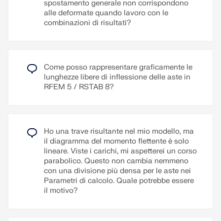
spostamento generale non corrispondono
con un solo clic del mouse.
autonomamente.
alle deformate quando lavoro con le
combinazioni di risultati?
Testi aggiuntivi possono essere importati come file
Leggi di più
RTF. La numerazione delle pagine è altrettanto
configurabile, in modo che, ad esempio, possano
essere utilizzati prefissi. Inoltre, il protocollo può
Come posso rappresentare graficamente le
essere esportato in un file RTF o PDF così come in
lunghezze libere di inflessione delle aste in
VCmaster.
RFEM 5 / RSTAB 8?
Leggi di più
Ho una trave risultante nel mio modello, ma
il diagramma del momento flettente è solo
lineare. Viste i carichi, mi aspetterei un corso
parabolico. Questo non cambia nemmeno
con una divisione più densa per le aste nei
Parametri di calcolo. Quale potrebbe essere
il motivo?