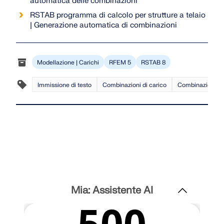
automatica delle combinazioni
SCOPRI DI PIÙ
RSTAB programma di calcolo per strutture a telaio
| Generazione automatica di combinazioni
Modellazione | Carichi
RFEM 5
RSTAB 8
Immissione di testo
Combinazioni di carico
Combinazione di 
Geo-Zone Tool
Il servizio online Dlubal fornisce mappe delle zone
Mia: Assistente AI
per la rapida determinazione dei carichi da neve,
delle velocità del vento e dei dati sismici.