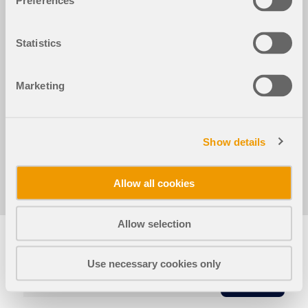
Preferences
Konstrukcja warstwowa o właściwościach sztywno
ści i wytrzymałości dla Stora Enso CLT 100 C5s
Statistics
Wykorzystano w
Analiza stateczności dwuwymiarowych elementów
Marketing
konstrukcyjnych na przykładzie ściany z drewna
klejonego krzyżowo 2
Show details
Allow all cookies
Udostępnij
Allow selection
Use necessary cookies only
KOPIA