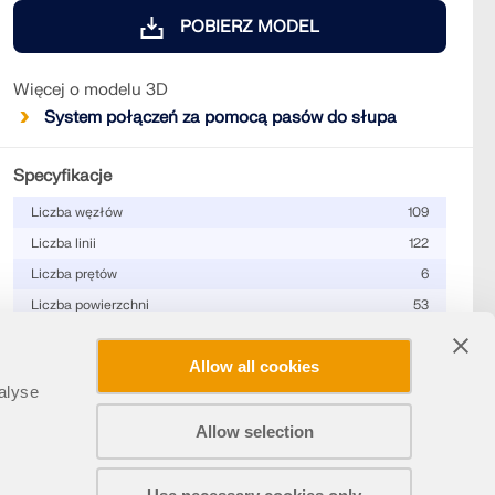
POBIERZ MODEL
Więcej o modelu 3D
System połączeń za pomocą pasów do słupa
Specyfikacje
Liczba węzłów
109
Liczba linii
122
Liczba prętów
6
Liczba powierzchni
53
Ilość brył
4
Allow all cookies
Ilość przypadków obciążenia
1
alyse
Ilość KO
0
Liczba kombinacji wyników
0
Allow selection
Ciężar całkowity
0,208 t
Udostępnij
Wymiary (metryczne)
0,472 x 3,000 x 0,320 m