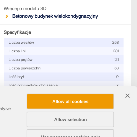
Więcej o modelu 3D
Betonowy budynek wielokondygnacyjny
Specyfikacje
Liczba węzłów
258
Liczba linii
281
Liczba prętów
121
Liczba powierzchni
53
Ilość brył
0
Ilość przypadków obciążenia
7
Ilość KO
0
Allow all cookies
Liczba kombinacji wyników
0
alyse
Ciężar całkowity
2733,234 t
Allow selection
Wymiary (metryczne)
21,000 x 28,000 x 26,000 m
Udostępnij
Wymiary (imperialne)
68.9 x 91.86 x 85.3 feet