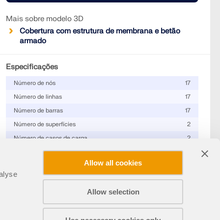
Mais sobre modelo 3D
Cobertura com estrutura de membrana e betão
armado
Especificações
Número de nós
17
Número de linhas
17
Número de barras
17
Número de superfícies
2
Número de casos de carga
2
Peso total
0,359 t
Allow all cookies
Dimensões (métricas)
18,500 x 18,500 x 4,250 m
alyse
Dimensões (imperial)
60.7 x 60.7 x 13.94 feet
Allow selection
Versão do programa
5.24.00
Partilhar