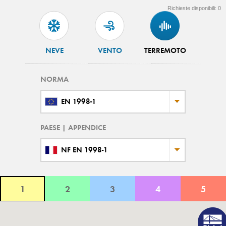
Richieste disponibili:
0
NEVE
VENTO
TERREMOTO
NORMA
EN 1998-1
PAESE | APPENDICE
NF EN 1998-1
1
2
3
4
5