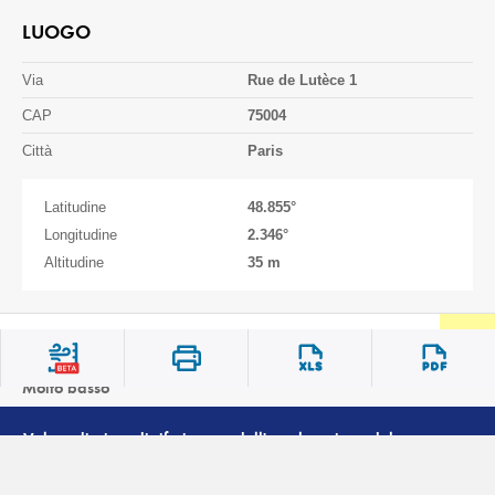
LUOGO
Via
Rue de Lutèce 1
CAP
75004
Città
Paris
Latitudine
48.855
°
Longitudine
2.346
°
Altitudine
35 m
Zona sismica
1
Molto basso
Valore di picco di riferimento dell'accelerazione del terreno
2