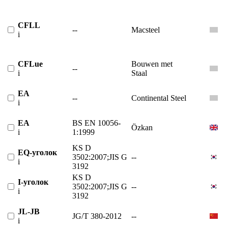
CFLL
--
Macsteel
i
CFLue
Bouwen met
--
i
Staal
EA
--
Continental Steel
i
EA
BS EN 10056-
Özkan
i
1:1999
KS D
EQ-уголок
3502:2007;JIS G
--
i
3192
KS D
I-уголок
3502:2007;JIS G
--
i
3192
JL-JB
JG/T 380-2012
--
i