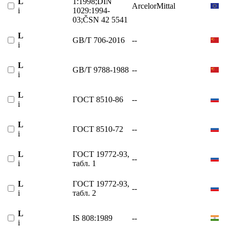
L
1:1998;DIN
ArcelorMittal
i
1029:1994-
03;ČSN 42 5541
L
GB/T 706-2016
--
i
L
GB/T 9788-1988
--
i
L
ГОСТ 8510-86
--
i
L
ГОСТ 8510-72
--
i
L
ГОСТ 19772-93,
--
i
табл. 1
L
ГОСТ 19772-93,
--
i
табл. 2
L
IS 808:1989
--
i