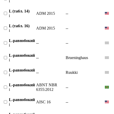
i
L (табл. 14)
ADM 2015
--
i
L (табл. 16)
ADM 2015
--
i
L-равнобокий
--
--
i
L-равнобокий
--
Brueninghaus
i
L-равнобокий
--
Ruukki
i
L-равнобокий
ABNT NBR
--
i
6355:2012
L-равнобокий
AISC 16
--
i