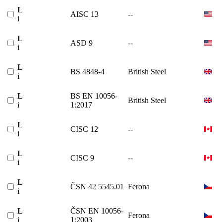
L
AISC 13
--
i
L
ASD 9
--
i
L
BS 4848-4
British Steel
i
L
BS EN 10056-
British Steel
i
1:2017
L
CISC 12
--
i
L
CISC 9
--
i
L
ČSN 42 5545.01
Ferona
i
L
ČSN EN 10056-
Ferona
i
1:2003