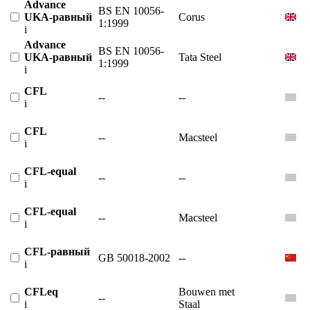
Advance
BS EN 10056-
UKA-равный
Corus
1:1999
i
Advance
BS EN 10056-
UKA-равный
Tata Steel
1:1999
i
CFL
--
--
i
CFL
--
Macsteel
i
CFL-equal
--
--
i
CFL-equal
--
Macsteel
i
CFL-равный
GB 50018-2002
--
i
CFLeq
Bouwen met
--
i
Staal