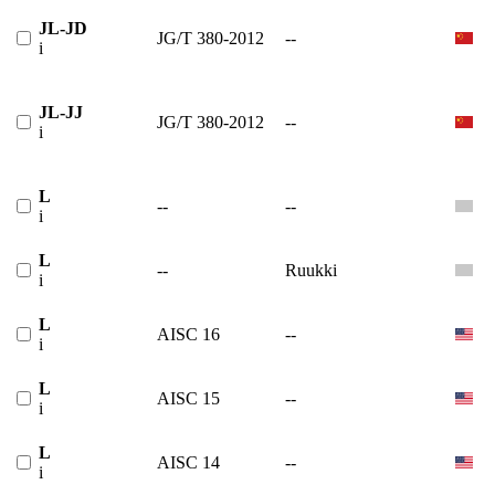
JL-JD
JG/T 380-2012
--
i
JL-JJ
JG/T 380-2012
--
i
L
--
--
i
L
--
Ruukki
i
L
AISC 16
--
i
L
AISC 15
--
i
L
AISC 14
--
i