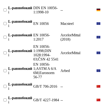
L-равнобокий
DIN EN 10056-
--
i
1:1998-10
L-равнобокий
EN 10056
Macsteel
i
L-равнобокий
EN 10056-
ArcelorMittal
i
1:2017
(2018)
EN 10056-
L-равнобокий
1:1998;DIN
ArcelorMittal
i
1028:1994-
03;ČSN 42 5541
EN 10056-
L-равнобокий
1;ASTM A 6/A
Arbed
i
6M;Euronorm
56-77
L-равнобокий
GB/T 706-2016
--
i
L-равнобокий
GB/T 4227-1984
--
i