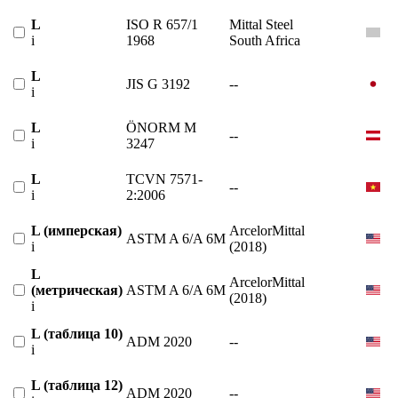
L
ISO R 657/1
Mittal Steel
i
1968
South Africa
L
JIS G 3192
--
i
L
ÖNORM M
--
i
3247
L
TCVN 7571-
--
i
2:2006
L (имперская)
ArcelorMittal
ASTM A 6/A 6M
i
(2018)
L
ArcelorMittal
(метрическая)
ASTM A 6/A 6M
(2018)
i
L (таблица 10)
ADM 2020
--
i
L (таблица 12)
ADM 2020
--