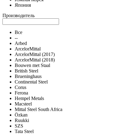
Япония
Производитель
Все
--
Arbed
ArcelorMittal
ArcelorMittal (2017)
ArcelorMittal (2018)
Bouwen met Staal
British Steel
Brueninghaus
Continental Steel
Corus
Ferona
Hempel Metals
Macsteel
Mittal Steel South Africa
Özkan
Ruukki
SZS
Tata Steel