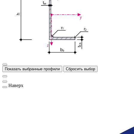
t
w
h
y
r
r
1
2
f,b
z
t
b
b
Показать выбранные профили
Сбросить выбор
Наверх