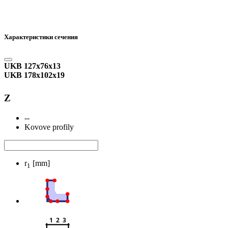
Характеристики сечения
UKB 127x76x13
UKB 178x102x19
Z
--
Kovove profily
r
[mm]
1
1  2  3