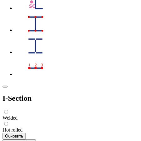
sc
1
2
3
I-Section
Welded
Hot rolled
Обновить