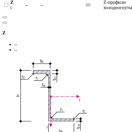
Z
Z-профили
--
--
i
холодногнуты
Z
--
--
b
t
r
r
2
f,t
1
t
t
w
h
y
r
r
1
2
f,b
z
t
b
b