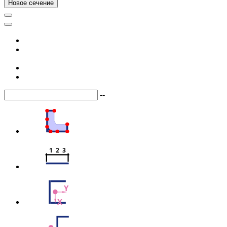
Новое сечение
--
1  2  3
Y
X