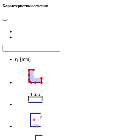
Характеристики сечения
r
[mm]
1
1  2  3
Y
X