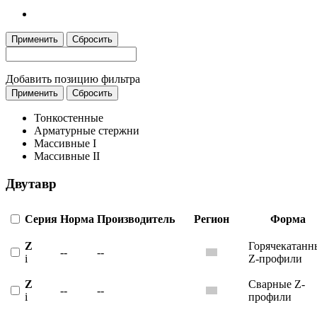
Применить
Сбросить
Добавить позицию фильтра
Применить
Сбросить
Тонкостенные
Арматурные стержни
Массивные I
Массивные II
Двутавр
Серия
Норма
Производитель
Регион
Форма
Z
Горячекатанн
--
--
i
Z-профили
Z
Сварные Z-
--
--
i
профили