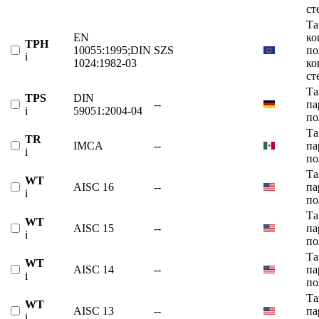
ст
Та
EN
ко
TPH
10055:1995;DIN
SZS
по
i
1024:1982-03
ко
ст
Та
TPS
DIN
--
па
i
59051:2004-04
по
Та
TR
IMCA
--
па
i
по
Та
WT
AISC 16
--
па
i
по
Та
WT
AISC 15
--
па
i
по
Та
WT
AISC 14
--
па
i
по
Та
WT
AISC 13
--
па
i