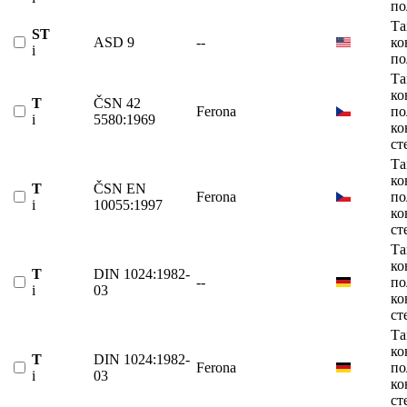
по
Та
ST
ASD 9
--
ко
i
по
Та
ко
T
ČSN 42
Ferona
по
i
5580:1969
ко
ст
Та
ко
T
ČSN EN
Ferona
по
i
10055:1997
ко
ст
Та
ко
T
DIN 1024:1982-
--
по
i
03
ко
ст
Та
ко
T
DIN 1024:1982-
Ferona
по
i
03
ко
ст