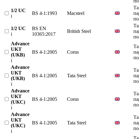
по
Та
1/2 UC
BS 4-1:1993
Macsteel
па
i
по
Та
1/2 UC
BS EN
British Steel
па
i
10365:2017
по
Advance
Та
UKT
BS 4-1:2005
Corus
па
(UKB)
по
i
Advance
Та
UKT
BS 4-1:2005
Tata Steel
па
(UKB)
по
i
Advance
Та
UKT
BS 4-1:2005
Corus
па
(UKC)
по
i
Advance
Та
UKT
BS 4-1:2005
Tata Steel
па
(UKC)
по
i
Та