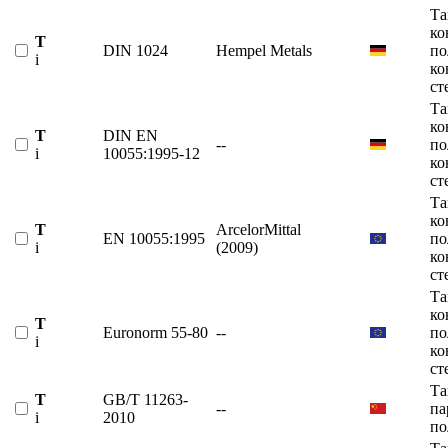
Та
ко
T
DIN 1024
Hempel Metals
по
i
ко
ст
Та
ко
T
DIN EN
--
по
i
10055:1995-12
ко
ст
Та
ко
T
ArcelorMittal
EN 10055:1995
по
i
(2009)
ко
ст
Та
ко
T
Euronorm 55-80
--
по
i
ко
ст
Та
T
GB/T 11263-
--
па
i
2010
по