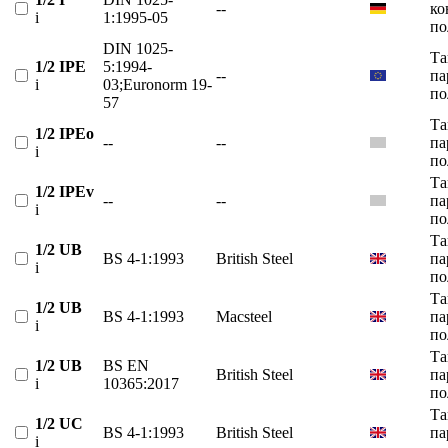
--
ко
i
1:1995-05
по
DIN 1025-
Та
1/2 IPE
5:1994-
--
па
i
03;Euronorm 19-
по
57
Та
1/2 IPEo
--
--
па
i
по
Та
1/2 IPEv
--
--
па
i
по
Та
1/2 UB
BS 4-1:1993
British Steel
па
i
по
Та
1/2 UB
BS 4-1:1993
Macsteel
па
i
по
Та
1/2 UB
BS EN
British Steel
па
i
10365:2017
по
Та
1/2 UC
BS 4-1:1993
British Steel
па
i