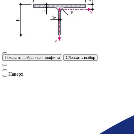
e
r
y
f
1
t
t
w
h
z
Показать выбранные профили
Сбросить выбор
Наверх