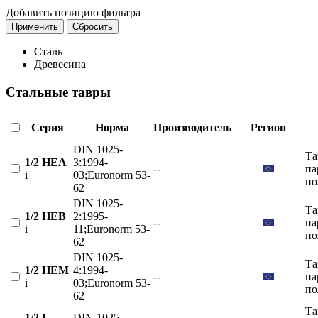
Добавить позицию фильтра
Применить
Сбросить
Сталь
Древесина
Стальные тавры
Серия
Норма
Производитель
Регион
DIN 1025-
Та
1/2 HEA
3:1994-
--
па
i
03;Euronorm 53-
по
62
DIN 1025-
Та
1/2 HEB
2:1995-
--
па
i
11;Euronorm 53-
по
62
DIN 1025-
Та
1/2 HEM
4:1994-
--
па
i
03;Euronorm 53-
по
62
Та
1/2 I
DIN 1025-