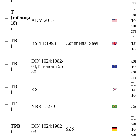
ст
Та
T
ко
(таблица
ADM 2015
--
по
18)
ко
i
ст
Та
TB
BS 4-1:1993
Continental Steel
па
i
по
Та
DIN 1024:1982-
ко
TB
03;Euronorm 55-
--
по
i
80
ко
ст
Та
TB
KS
--
па
i
по
TE
NBR 15279
--
Св
i
Та
ко
TPB
DIN 1024:1982-
SZS
по
i
03
ко