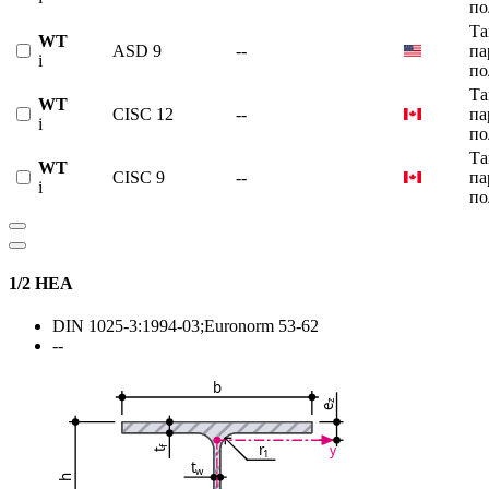
по
Та
WT
ASD 9
--
па
i
по
Та
WT
CISC 12
--
па
i
по
Та
WT
CISC 9
--
па
i
по
1/2 HEA
DIN 1025-3:1994-03;Euronorm 53-62
--
b
z
e
r
y
f
1
t
t
w
h