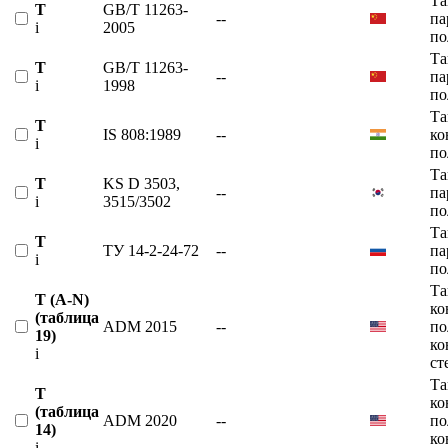
Та
T
GB/T 11263-
--
па
i
2005
по
Та
T
GB/T 11263-
--
па
i
1998
по
Та
T
IS 808:1989
--
ко
i
по
Та
T
KS D 3503,
--
па
i
3515/3502
по
Та
T
ТУ 14-2-24-72
--
па
i
по
Та
T (A-N)
ко
(таблица
ADM 2015
--
по
19)
ко
i
ст
Та
T
ко
(таблица
ADM 2020
--
по
14)
ко
i