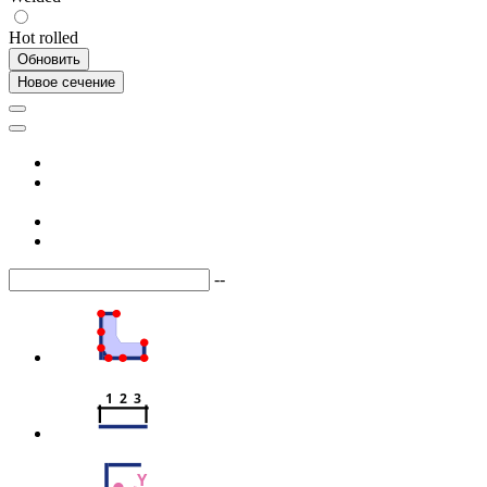
Hot rolled
Обновить
Новое сечение
--
1  2  3
Y