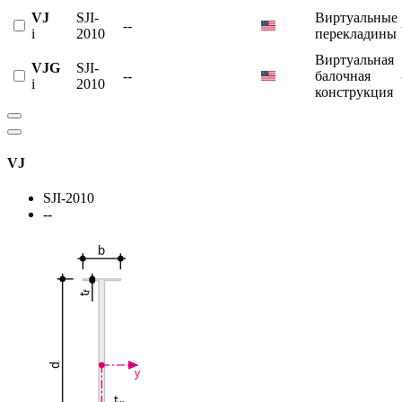
VJ
SJI-
Виртуальные
--
i
2010
перекладины
Виртуальная
VJG
SJI-
--
балочная
i
2010
конструкция
VJ
SJI-2010
--
b
f
t
d
y
t