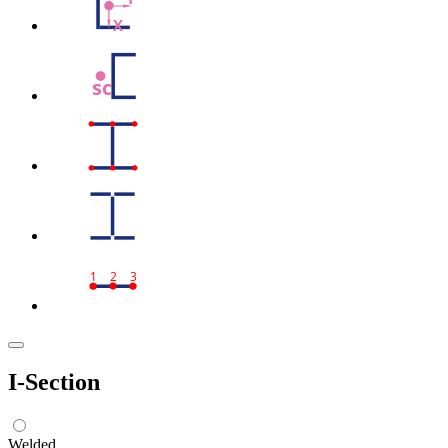
X
sc
1
2
3
I-Section
Welded