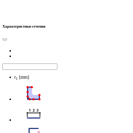
Характеристики сечения
r
[mm]
1
1  2  3
Y