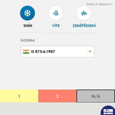
Dotazy k dispozici:
0
SNÍH
VÍTR
ZEMĚTŘESENÍ
NORMA
IS 875-4:1987
1
2
N/A