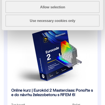
+220,00 USD
KONTROLOVAT ZATÍŽENÍ ZÓN
Allow selection
PŘIDAT DO KOŠÍKU
Use necessary cookies only
Starší produkty
Online kurz | Eurokód 2 Masterclass: Ponořte s
e do návrhu železobetonu s RFEM 6!
Typ koupě
Počet