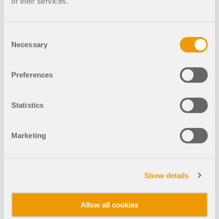
of their services.
VÍCE INFORMACÍ
Consent
Necessary
Selection
Preferences
Statistics
Online kurz | RFEM 6 Masterclass: Vše, co potř
Marketing
ebujete vědět, abyste mohli začít!
Typ koupě
Počet
Nástroj Geo-zóny
Show details
Online služba Dlubal poskytuje mapy oblastí pro
rychlé stanovení sněhových zatížení, rychlostí větru
220,00 USD
a seizmických údajů.
Allow all cookies
Celková částka