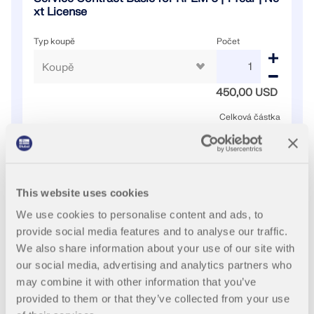
xt License
Dokumentace API
Index
Typ koupě
Počet
Začínáme
Aplikace
450,00 USD
Objekty modelu
Celková částka
+450,00 USD
Předplatné a ceny
Příklady
PŘIDAT DO KOŠÍKU
This website uses cookies
VÍCE Z TÉTO KATEGORIE
We use cookies to personalise content and ads, to
MKP pro ocelové spoje
provide social media features and to analyse our traffic.
Navrhujte a analyzujte ocelové spoje pomocí
We also share information about your use of our site with
Online školení
CBFEM, v souladu s EN 1993‑1‑8 a AISC 360, plně
our social media, advertising and analytics partners who
integrované v programu RFEM 6 pro rychlejší a
may combine it with other information that you’ve
přesnější konstrukční pracovní postupy.
provided to them or that they’ve collected from your use