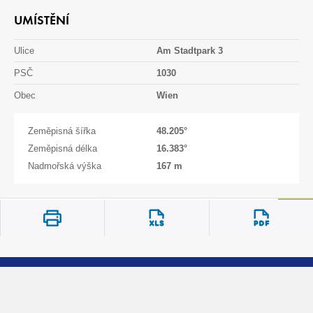
UMÍSTĚNÍ
Ulice
Am Stadtpark 3
PSČ
1030
Obec
Wien
Zeměpisná šířka
48.205
°
Zeměpisná délka
16.383
°
Nadmořská výška
167 m
Oblast zatížení sněhem
2
Charakteristická hodnota zatížení sněhem
2