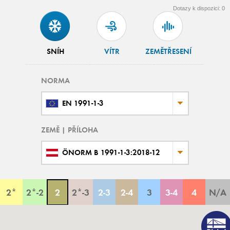
Dotazy k dispozici:
0
SNÍH
VÍTR
ZEMĚTŘESENÍ
NORMA
EN 1991-1-3
ZEMĚ | PŘÍLOHA
ÖNORM B 1991-1-3:2018-12
2*
2*-2
2
2*-3
2-3
2-4
3
3-4
4
N/A