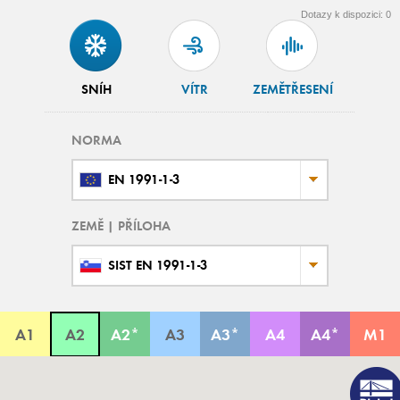
Dotazy k dispozici:
0
SNÍH
VÍTR
ZEMĚTŘESENÍ
NORMA
EN 1991-1-3
ZEMĚ | PŘÍLOHA
SIST EN 1991-1-3
A1
A2
A2*
A3
A3*
A4
A4*
M1