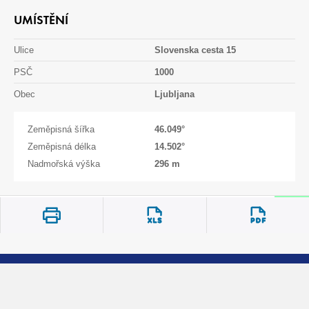
UMÍSTĚNÍ
Ulice
Slovenska cesta 15
PSČ
1000
Obec
Ljubljana
Zeměpisná šířka
46.049
°
Zeměpisná délka
14.502
°
Nadmořská výška
296 m
Oblast zatížení sněhem
A2
Charakteristická hodnota zatížení sněhem
2