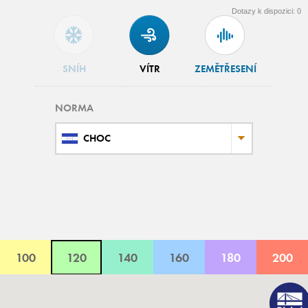
Dotazy k dispozici:
0
SNÍH
VÍTR
ZEMĚTŘESENÍ
NORMA
CHOC
100
120
140
160
180
200