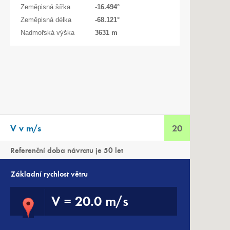
Zeměpisná šířka
-16.494
°
Zeměpisná délka
-68.121
°
Nadmořská výška
3631 m
V v m/s
20
Referenční doba návratu je 50 let
Základní rychlost větru
V
=
20.0 m/s