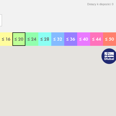
Dotazy k dispozici:
0
≤ 16
≤ 20
≤ 24
≤ 28
≤ 32
≤ 36
≤ 40
≤ 44
≤ 50