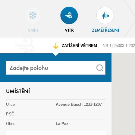
SNÍH
VÍTR
ZEMĚTŘESENÍ
ZATÍŽENÍ VĚTREM
|
NB 1225003-1:20
UMÍSTĚNÍ
Ulice
Avenue Busch 1233-1207
PSČ
Obec
La Paz