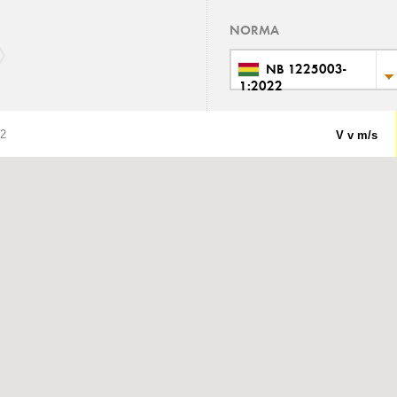
NORMA
NB 1225003-
1:2022
22
V v m/s