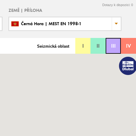
Dotazy k dispozici:
0
ZEMĚ | PŘÍLOHA
Černá Hora | MEST EN 1998-1
I
II
III
IV
Seizmická oblast