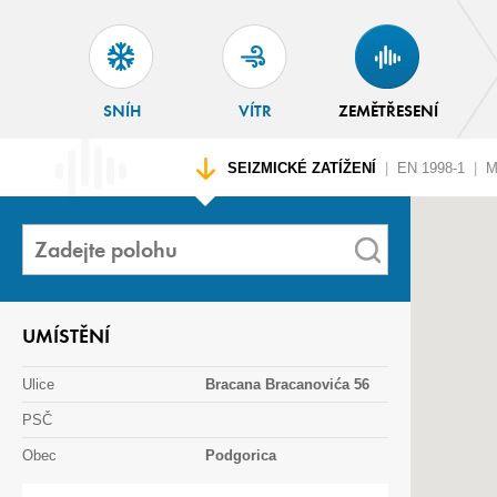
SNÍH
VÍTR
ZEMĚTŘESENÍ
SEIZMICKÉ ZATÍŽENÍ
|
EN 1998-1
|
ME
UMÍSTĚNÍ
Ulice
Bracana Bracanovića 56
PSČ
Obec
Podgorica