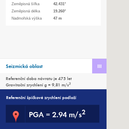
Zeměpisná šířka
42.431
°
Zeměpisná délka
19.260
°
Nadmořská výška
47 m
Seizmická oblast
III
Referenční doba návratu je 475 let
2
Gravitační zrychlení g = 9,81 m/s
Referenční špičkové zrychlení podloží
2
PGA
=
2.94 m/s