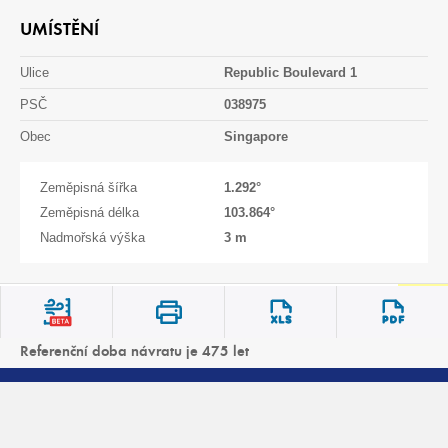
UMÍSTĚNÍ
Ulice
Republic Boulevard 1
PSČ
038975
Obec
Singapore
Zeměpisná šířka
1.292
°
Zeměpisná délka
103.864
°
Nadmořská výška
3 m
2
0.175
a
v m/s
gR
Referenční doba návratu je 475 let
Referenční špičkové zrychlení podloží
2