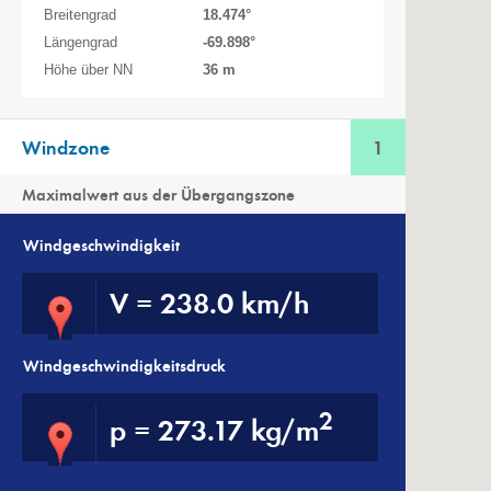
Breitengrad
18.474
°
Längengrad
-69.898
°
Höhe über NN
36 m
Windzone
1
Maximalwert aus der Übergangszone
Windgeschwindigkeit
V
=
238.0 km/h
Windgeschwindigkeitsdruck
2
p
=
273.17 kg/m