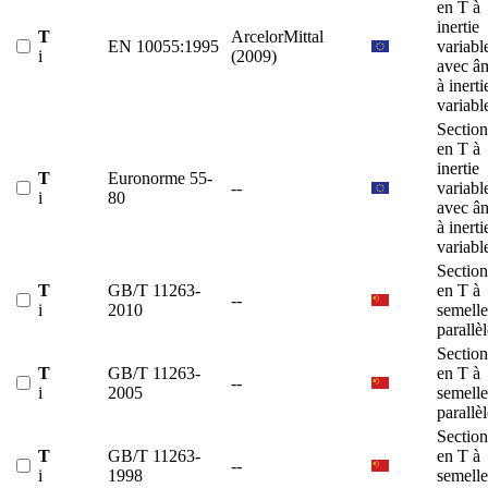
en T à
inertie
T
ArcelorMittal
EN 10055:1995
variabl
i
(2009)
avec â
à inerti
variabl
Section
en T à
inertie
T
Euronorme 55-
--
variabl
i
80
avec â
à inerti
variabl
Section
T
GB/T 11263-
en T à
--
i
2010
semelle
parallè
Section
T
GB/T 11263-
en T à
--
i
2005
semelle
parallè
Section
T
GB/T 11263-
en T à
--
i
1998
semelle