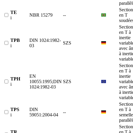
parallè
Section
TE
NBR 15279
--
en T
i
soudée
Section
en T à
inertie
TPB
DIN 1024:1982-
SZS
variabl
i
03
avec â
à inerti
variabl
Section
en T à
EN
inertie
TPH
10055:1995;DIN
SZS
variabl
i
1024:1982-03
avec â
à inerti
variabl
Section
TPS
DIN
en T à
--
i
59051:2004-04
semelle
parallè
Section
TR
en T à