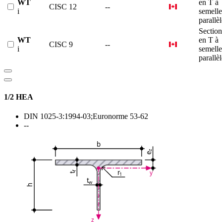
WT
en T à
CISC 12
--
i
semelle
parallè
Section
WT
en T à
CISC 9
--
i
semelle
parallè
1/2 HEA
DIN 1025-3:1994-03;Euronorme 53-62
--
b
z
e
r
y
f
1
t
t
w
h
z