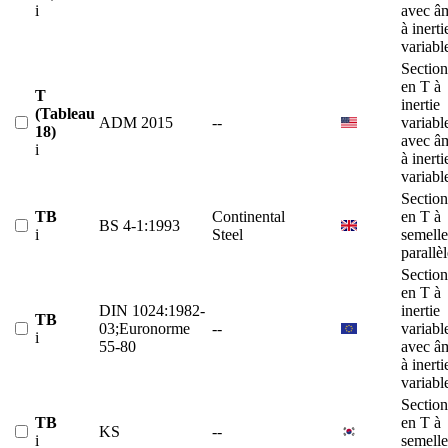
i
avec â
à inerti
variabl
Section
en T à
T
inertie
(Tableau
ADM 2015
--
variabl
18)
avec â
i
à inerti
variabl
Section
TB
Continental
en T à
BS 4-1:1993
i
Steel
semelle
parallè
Section
en T à
DIN 1024:1982-
inertie
TB
03;Euronorme
--
variabl
i
55-80
avec â
à inerti
variabl
Section
TB
en T à
KS
--
i
semelle