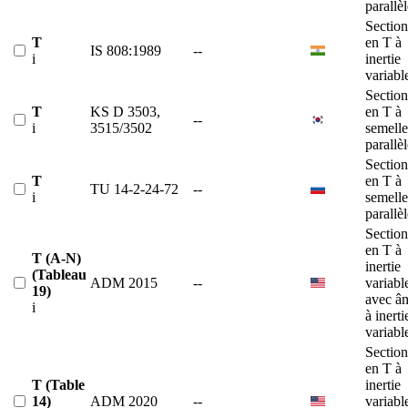
parallè
Section
T
en T à
IS 808:1989
--
i
inertie
variabl
Section
T
KS D 3503,
en T à
--
i
3515/3502
semelle
parallè
Section
T
en T à
TU 14-2-24-72
--
i
semelle
parallè
Section
en T à
T (A-N)
inertie
(Tableau
ADM 2015
--
variabl
19)
avec â
i
à inerti
variabl
Section
en T à
T (Table
inertie
14)
ADM 2020
--
variabl