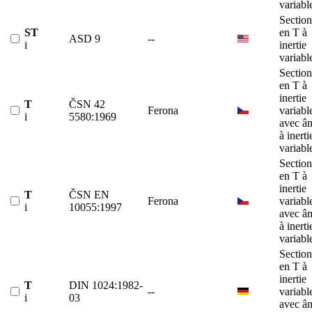
variabl
Section
ST
en T à
ASD 9
--
i
inertie
variabl
Section
en T à
inertie
T
ČSN 42
Ferona
variabl
i
5580:1969
avec â
à inerti
variabl
Section
en T à
inertie
T
ČSN EN
Ferona
variabl
i
10055:1997
avec â
à inerti
variabl
Section
en T à
inertie
T
DIN 1024:1982-
--
variabl
i
03
avec â