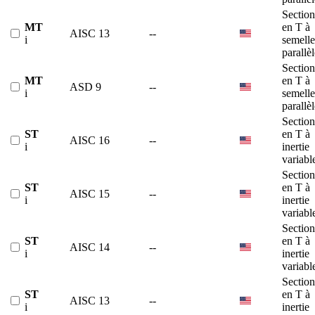
Section
MT
en T à
AISC 13
--
i
semelle
parallè
Section
MT
en T à
ASD 9
--
i
semelle
parallè
Section
ST
en T à
AISC 16
--
i
inertie
variabl
Section
ST
en T à
AISC 15
--
i
inertie
variabl
Section
ST
en T à
AISC 14
--
i
inertie
variabl
Section
ST
en T à
AISC 13
--
i
inertie