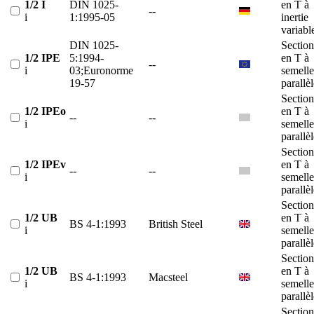
1/2 I
DIN 1025-
en T à
--
i
1:1995-05
inertie
variabl
DIN 1025-
Section
1/2 IPE
5:1994-
en T à
--
i
03;Euronorme
semelle
19-57
parallè
Section
1/2 IPEo
en T à
--
--
i
semelle
parallè
Section
1/2 IPEv
en T à
--
--
i
semelle
parallè
Section
1/2 UB
en T à
BS 4-1:1993
British Steel
i
semelle
parallè
Section
1/2 UB
en T à
BS 4-1:1993
Macsteel
i
semelle
parallè
Section