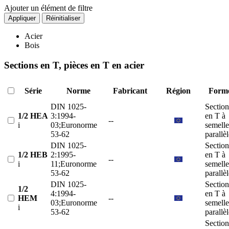
Ajouter un élément de filtre
Appliquer
Réinitialiser
Acier
Bois
Sections en T, pièces en T en acier
Série
Norme
Fabricant
Région
Form
DIN 1025-
Section
1/2 HEA
3:1994-
en T à
--
i
03;Euronorme
semelle
53-62
parallè
DIN 1025-
Section
1/2 HEB
2:1995-
en T à
--
i
11;Euronorme
semelle
53-62
parallè
DIN 1025-
Section
1/2
4:1994-
en T à
HEM
--
03;Euronorme
semelle
i
53-62
parallè
Section