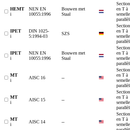
Section
HEMT
NEN EN
Bouwen met
en T à
i
10055:1996
Staal
semelle
parallè
Section
IPET
DIN 1025-
en T à
SZS
i
5:1994-03
semelle
parallè
Section
IPET
NEN EN
Bouwen met
en T à
i
10055:1996
Staal
semelle
parallè
Section
MT
en T à
AISC 16
--
i
semelle
parallè
Section
MT
en T à
AISC 15
--
i
semelle
parallè
Section
MT
en T à
AISC 14
--
i
semelle
parallè