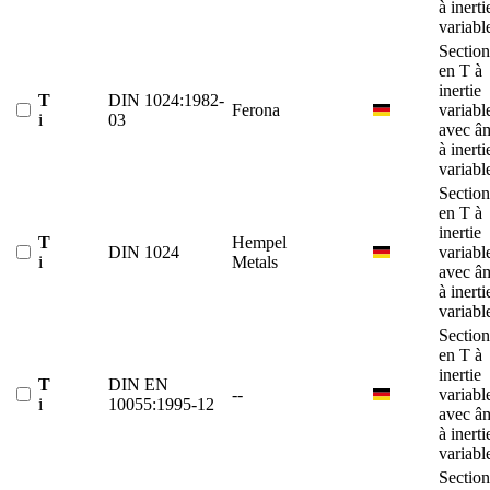
à inerti
variabl
Section
en T à
inertie
T
DIN 1024:1982-
Ferona
variabl
i
03
avec â
à inerti
variabl
Section
en T à
inertie
T
Hempel
DIN 1024
variabl
i
Metals
avec â
à inerti
variabl
Section
en T à
inertie
T
DIN EN
--
variabl
i
10055:1995-12
avec â
à inerti
variabl
Section