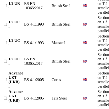
1/2 UB
BS EN
en T à
British Steel
i
10365:2017
semelle
parallè
Section
1/2 UC
en T à
BS 4-1:1993
British Steel
i
semelle
parallè
Section
1/2 UC
en T à
BS 4-1:1993
Macsteel
i
semelle
parallè
Section
1/2 UC
BS EN
en T à
British Steel
i
10365:2017
semelle
parallè
Advance
Section
UKT
en T à
BS 4-1:2005
Corus
(UKB)
semelle
i
parallè
Advance
Section
UKT
en T à
BS 4-1:2005
Tata Steel
(UKB)
semelle
i
parallè