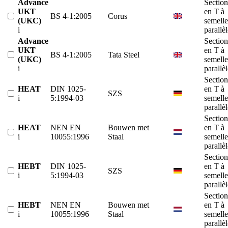
Advance
Section
UKT
en T à
BS 4-1:2005
Corus
(UKC)
semelle
i
parallè
Advance
Section
UKT
en T à
BS 4-1:2005
Tata Steel
(UKC)
semelle
i
parallè
Section
HEAT
DIN 1025-
en T à
SZS
i
5:1994-03
semelle
parallè
Section
HEAT
NEN EN
Bouwen met
en T à
i
10055:1996
Staal
semelle
parallè
Section
HEBT
DIN 1025-
en T à
SZS
i
5:1994-03
semelle
parallè
Section
HEBT
NEN EN
Bouwen met
en T à
i
10055:1996
Staal
semelle
parallè